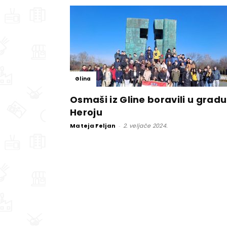
Glina
Osmaši iz Gline boravili u gradu
Heroju
Mateja Feljan
-
2. veljače 2024.