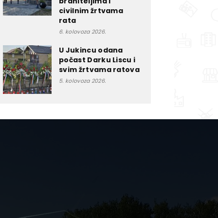
braniteljima i
civilnim žrtvama
rata
6. kolovoza 2026.
U Jukincu odana
počast Darku Liscu i
svim žrtvama ratova
5. kolovoza 2026.