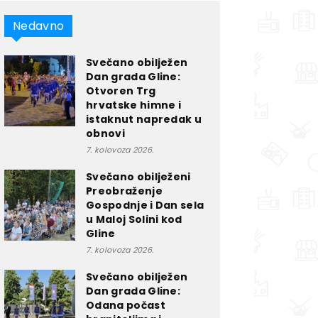
Nedavno
Svečano obilježen
Dan grada Gline:
Otvoren Trg
hrvatske himne i
istaknut napredak u
obnovi
7. kolovoza 2026.
Svečano obilježeni
Preobraženje
Gospodnje i Dan sela
u Maloj Solini kod
Gline
7. kolovoza 2026.
Svečano obilježen
Dan grada Gline:
Odana počast