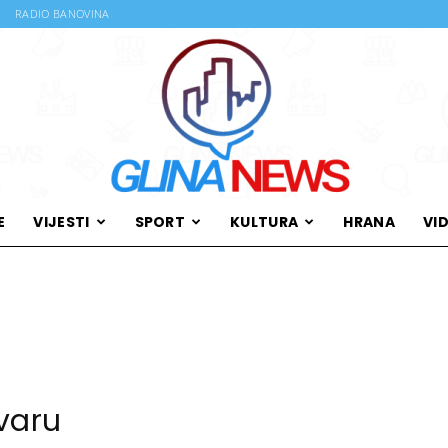
RADIO BANOVINA
E
VIJESTI
SPORT
KULTURA
HRANA
VI
Glina
News
varu