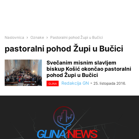
Naslovnica
Oznake
Pastoralni pohod Župi u Bučici
pastoralni pohod Župi u Bučici
Svečanim misnim slavljem
biskup Košić okončao pastoralni
pohod Župi u Bučici
Redakcija GN
-
25. listopada 2016.
GLINA