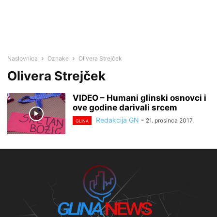
Naslovnica
Oznake
Olivera Strejček
Olivera Strejček
VIDEO – Humani glinski osnovci i
ove godine darivali srcem
Redakcija GN
-
21. prosinca 2017.
GLINA