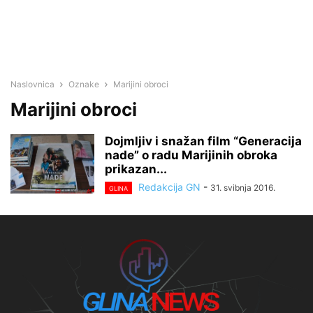
Naslovnica
Oznake
Marijini obroci
Marijini obroci
Dojmljiv i snažan film “Generacija
nade” o radu Marijinih obroka
prikazan...
Redakcija GN
-
31. svibnja 2016.
GLINA