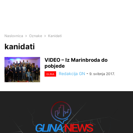
Naslovnica
Oznake
Kanidati
kanidati
VIDEO – Iz Marinbroda do
pobjede
Redakcija GN
-
9. svibnja 2017.
GLINA