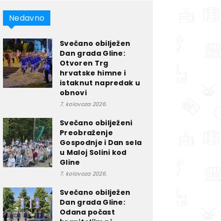
Nedavno
Svečano obilježen
Dan grada Gline:
Otvoren Trg
hrvatske himne i
istaknut napredak u
obnovi
7. kolovoza 2026.
Svečano obilježeni
Preobraženje
Gospodnje i Dan sela
u Maloj Solini kod
Gline
7. kolovoza 2026.
Svečano obilježen
Dan grada Gline:
Odana počast