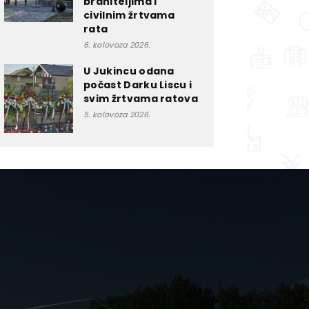
braniteljima i
civilnim žrtvama
rata
6. kolovoza 2026.
U Jukincu odana
počast Darku Liscu i
svim žrtvama ratova
5. kolovoza 2026.