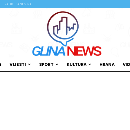
RADIO BANOVINA
E
VIJESTI
SPORT
KULTURA
HRANA
VI
Glina
News