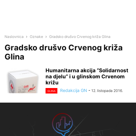
Naslovnica
Oznake
Gradsko drušvo Crvenog križa Glina
Gradsko drušvo Crvenog križa
Glina
Humanitarna akcija “Solidarnost
na djelu” i u glinskom Crvenom
križu
Redakcija GN
-
12. listopada 2016.
GLINA