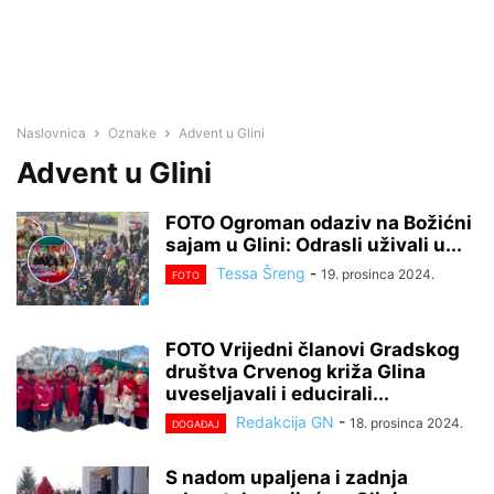
Naslovnica
Oznake
Advent u Glini
Advent u Glini
FOTO Ogroman odaziv na Božićni
sajam u Glini: Odrasli uživali u...
Tessa Šreng
-
19. prosinca 2024.
FOTO
FOTO Vrijedni članovi Gradskog
društva Crvenog križa Glina
uveseljavali i educirali...
Redakcija GN
-
18. prosinca 2024.
DOGAĐAJ
S nadom upaljena i zadnja