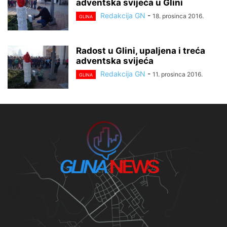
adventska svijeća u Glini
Redakcija GN
-
18. prosinca 2016.
GLINA
Radost u Glini, upaljena i treća
adventska svijeća
Redakcija GN
-
11. prosinca 2016.
GLINA