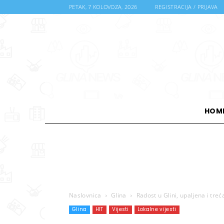
PETAK, 7 KOLOVOZA, 2026
REGISTRACIJA / PRIJAVA
HOM
Naslovnica
Glina
Radost u Glini, upaljena i tre
Glina
HIT
Vijesti
Lokalne vijesti