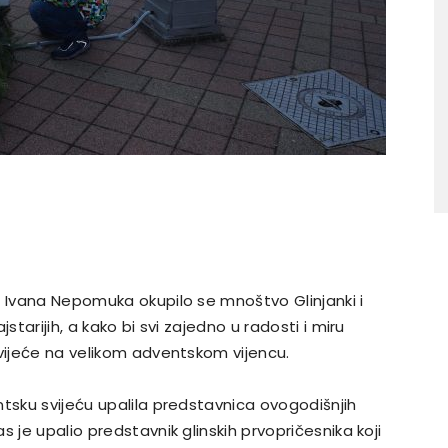
g Ivana Nepomuka okupilo se mnoštvo Glinjanki i
starijih, a kako bi svi zajedno u radosti i miru
svijeće na velikom adventskom vijencu.
ntsku svijeću upalila predstavnica ovogodišnjih
 je upalio predstavnik glinskih prvopričesnika koji