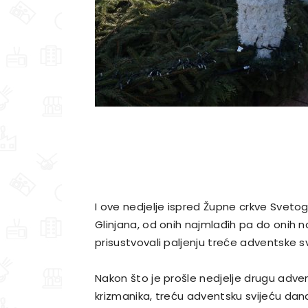
I ove nedjelje ispred Župne crkve Sveto
Glinjana, od onih najmlađih pa do onih naj
prisustvovali paljenju treće adventske 
Nakon što je prošle nedjelje drugu adve
krizmanika, treću adventsku svijeću danas