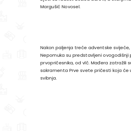
Margušić Novosel.
Nakon paljenja treće adventske svijeće, 
Nepomuka su predstavljeni ovogodišnji p
prvopričesnika, od vlč. Mađera zatražili s
sakramenta Prve svete pričesti koja će u Gl
svibnja.