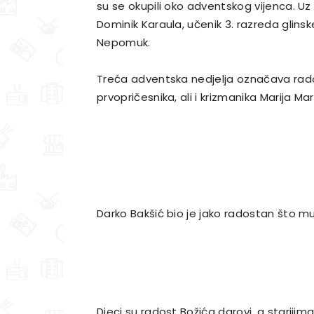
su se okupili oko adventskog vijenca. Uz 
Dominik Karaula, učenik 3. razreda glinsk
Nepomuk.
Treća adventska nedjelja označava rado
prvopričesnika, ali i krizmanika Marija Ma
Darko Bakšić bio je jako radostan što mu
Djeci su radost Božića darovi, a stariji