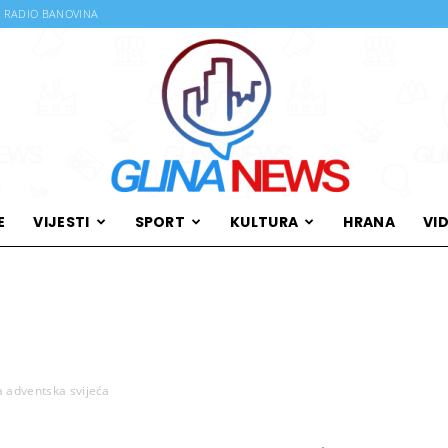
RADIO BANOVINA
E
VIJESTI
SPORT
KULTURA
HRANA
VI
Glina
ća adventska svijeća
News