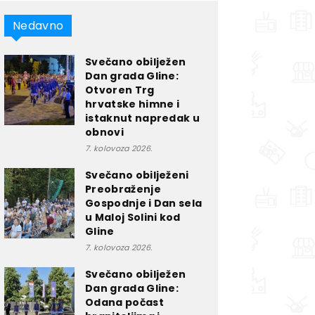
Nedavno
Svečano obilježen
Dan grada Gline:
Otvoren Trg
hrvatske himne i
istaknut napredak u
obnovi
7. kolovoza 2026.
Svečano obilježeni
Preobraženje
Gospodnje i Dan sela
u Maloj Solini kod
Gline
7. kolovoza 2026.
Svečano obilježen
Dan grada Gline:
Odana počast