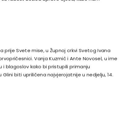
a prije Svete mise, u Župnoj crkvi Svetog Ivana
rvopričesnici. Vanja Kuzmić i Ante Novosel, u ime
u i blagoslov kako bi pristupili primanju
ini biti upriličena najvjerojatnije u nedjelju, 14.