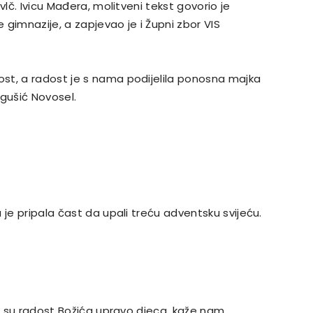
vlč. Ivicu Mađera, molitveni tekst govorio je
e gimnazije, a zapjevao je i Župni zbor VIS
st, a radost je s nama podijelila ponosna majka
rgušić Novosel.
 je pripala čast da upali treću adventsku svijeću.
ma su radost Božića upravo djeca, kaže nam