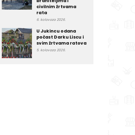
braniteljima i
civilnim žrtvama
rata
6. kolovoza 2026.
U Jukincu odana
počast Darku Liscu i
svim žrtvama ratova
5. kolovoza 2026.