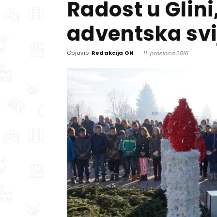
Radost u Glini
adventska svi
Objavio
Redakcija GN
-
11. prosinca 2016.