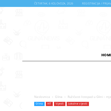
ČETVRTAK, 6 KOLOVOZA, 2026
REGISTRACIJA / PRIJA
HOM
Naslovnica
Glina
Ružičasti listopad u Glini – m
Glina
HIT
Vijesti
Lokalne vijesti