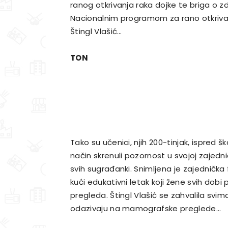
ranog otkrivanja raka dojke te briga o z
Nacionalnim programom za rano otkrivanje 
Štingl Vlašić…
TON
Tako su učenici, njih 200-tinjak, ispred š
način skrenuli pozornost u svojoj zajedni
svih sugrađanki. Snimljena je zajednička 
kući edukativni letak koji žene svih dobi
pregleda. Štingl Vlašić se zahvalila svi
odazivaju na mamografske preglede…