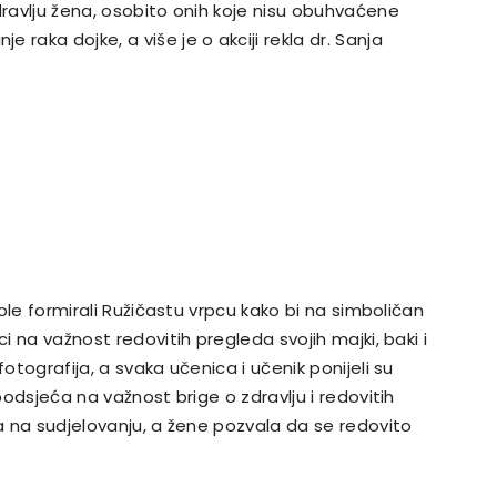
dravlju žena, osobito onih koje nisu obuhvaćene
raka dojke, a više je o akciji rekla dr. Sanja
kole formirali Ružičastu vrpcu kako bi na simboličan
ci na važnost redovitih pregleda svojih majki, baki i
fotografija, a svaka učenica i učenik ponijeli su
 podsjeća na važnost brige o zdravlju i redovitih
ma na sudjelovanju, a žene pozvala da se redovito