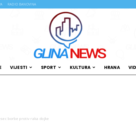
VA
RADIO BANOVINA
E
VIJESTI
SPORT
KULTURA
HRANA
VI
Glina
jesec borbe protiv raka dojke
News