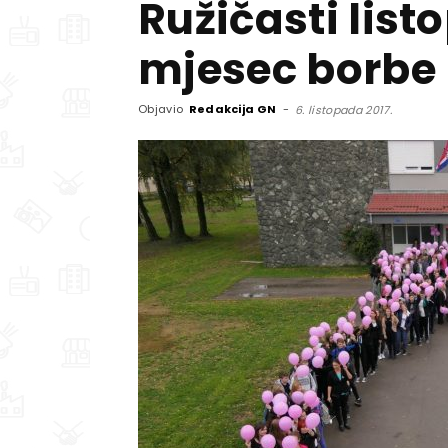
Ružičasti list
mjesec borbe 
Objavio
Redakcija GN
-
6. listopada 2017.