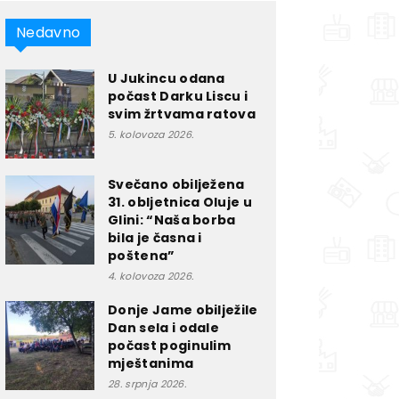
Nedavno
U Jukincu odana
počast Darku Liscu i
svim žrtvama ratova
5. kolovoza 2026.
Svečano obilježena
31. obljetnica Oluje u
Glini: “Naša borba
bila je časna i
poštena”
4. kolovoza 2026.
Donje Jame obilježile
Dan sela i odale
počast poginulim
mještanima
28. srpnja 2026.