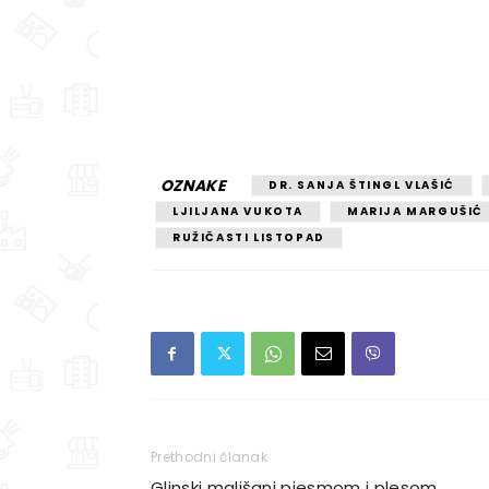
OZNAKE
DR. SANJA ŠTINGL VLAŠIĆ
LJILJANA VUKOTA
MARIJA MARGUŠIĆ
RUŽIČASTI LISTOPAD
Prethodni članak
Glinski mališani pjesmom i plesom