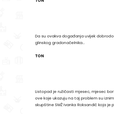
TON
Da su ovakva događanja uvijek dobrodošl
glinskog gradonačelnika…
TON
Listopad je ružičasti mjesec, mjesec borb
ove koje ukazuju na taj problem su iznim
skupštine SMŽ Ivanka Roksandić koja je po