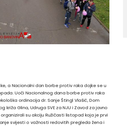
ke, a Nacionalni dan borbe protiv raka dojke se u
stopada. Uoči Nacionalnog dana borbe protiv raka
kološka ordinacija dr. Sanje Štingl Vlašić, Dom
og križa Glina, Udruga SVE za NJU i Zavod za javno
anizirali su akciju Ružičasti listopad koja je prvi
zanje svijesti o važnosti redovitih pregleda žena i