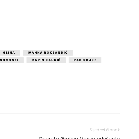
GLINA
IVANKA ROKSANDIĆ
 NOVOSEL
MARIN KAURIĆ
RAK DOJKE
Sljedeći članak
Opereta Grofica Marica oduševila