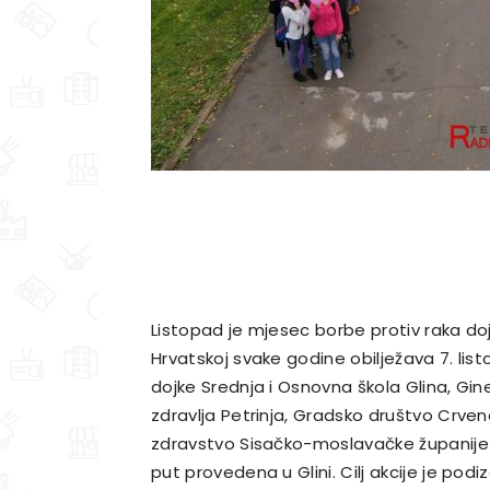
Listopad je mjesec borbe protiv raka doj
Hrvatskoj svake godine obilježava 7. li
dojke Srednja i Osnovna škola Glina, Gine
zdravlja Petrinja, Gradsko društvo Crven
zdravstvo Sisačko-moslavačke županije org
put provedena u Glini. Cilj akcije je podi