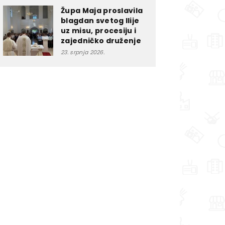
Župa Maja proslavila
blagdan svetog Ilije
uz misu, procesiju i
zajedničko druženje
23. srpnja 2026.