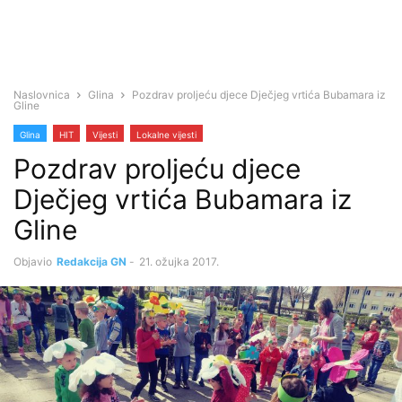
Naslovnica
Glina
Pozdrav proljeću djece Dječjeg vrtića Bubamara iz
Gline
Glina
HIT
Vijesti
Lokalne vijesti
Pozdrav proljeću djece
Dječjeg vrtića Bubamara iz
Gline
Objavio
Redakcija GN
-
21. ožujka 2017.