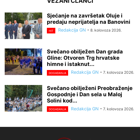
VEZANI ČLANCI
Sjećanje na završetak Oluje i
predaju neprijatelja na Banovini
Redakcija GN
-
8. kolovoza 2026.
HIT
Svečano obilježen Dan grada
Gline: Otvoren Trg hrvatske
himne i istaknut...
Redakcija GN
-
7. kolovoza 2026.
DOGAĐANJA
Svečano obilježeni Preobraženje
Gospodnje i Dan sela u Maloj
Solini kod...
Redakcija GN
-
7. kolovoza 2026.
DOGAĐANJA