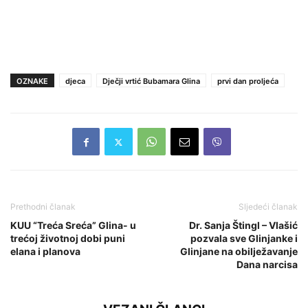
OZNAKE
djeca
Dječji vrtić Bubamara Glina
prvi dan proljeća
Prethodni članak
Sljedeći članak
KUU “Treća Sreća” Glina- u
Dr. Sanja Štingl – Vlašić
trećoj životnoj dobi puni
pozvala sve Glinjanke i
elana i planova
Glinjane na obilježavanje
Dana narcisa