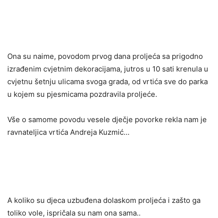
Ona su naime, povodom prvog dana proljeća sa prigodno
izrađenim cvjetnim dekoracijama, jutros u 10 sati krenula u
cvjetnu šetnju ulicama svoga grada, od vrtića sve do parka
u kojem su pjesmicama pozdravila proljeće.
Vše o samome povodu vesele dječje povorke rekla nam je
ravnateljica vrtića Andreja Kuzmić…
A koliko su djeca uzbuđena dolaskom proljeća i zašto ga
toliko vole, ispričala su nam ona sama..