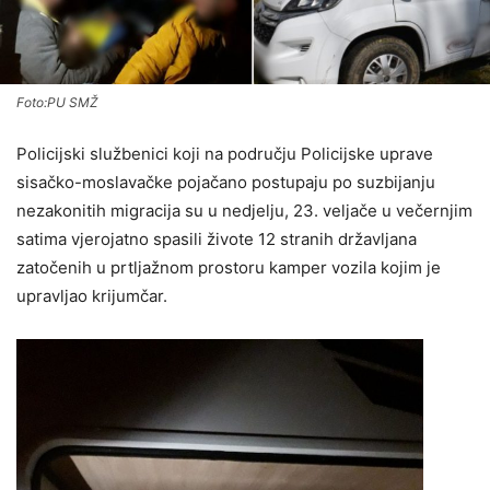
Foto:PU SMŽ
Policijski službenici koji na području Policijske uprave
sisačko-moslavačke pojačano postupaju po suzbijanju
nezakonitih migracija su u nedjelju, 23. veljače u večernjim
satima vjerojatno spasili živote 12 stranih državljana
zatočenih u prtljažnom prostoru kamper vozila kojim je
upravljao krijumčar.