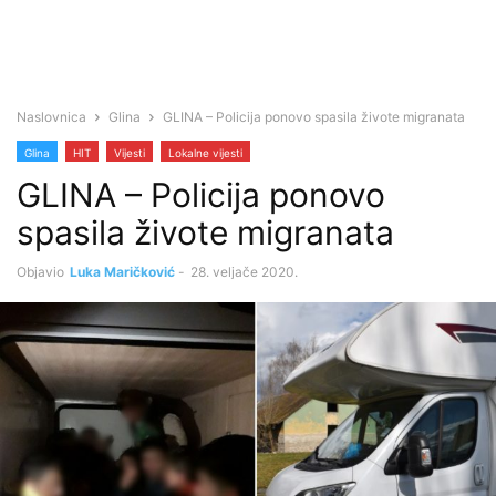
Naslovnica
Glina
GLINA – Policija ponovo spasila živote migranata
Glina
HIT
Vijesti
Lokalne vijesti
GLINA – Policija ponovo
spasila živote migranata
Objavio
Luka Maričković
-
28. veljače 2020.