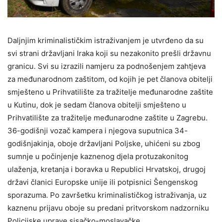
Daljnjim kriminalističkim istraživanjem je utvrđeno da su
svi strani državljani Iraka koji su nezakonito prešli državnu
granicu. Svi su izrazili namjeru za podnošenjem zahtjeva
za međunarodnom zaštitom, od kojih je pet članova obitelji
smješteno u Prihvatilište za tražitelje međunarodne zaštite
u Kutinu, dok je sedam članova obitelji smješteno u
Prihvatilište za tražitelje međunarodne zaštite u Zagrebu.
36-godišnji vozač kampera i njegova suputnica 34-
godišnjakinja, oboje državljani Poljske, uhićeni su zbog
sumnje u počinjenje kaznenog djela protuzakonitog
ulaženja, kretanja i boravka u Republici Hrvatskoj, drugoj
državi članici Europske unije ili potpisnici Šengenskog
sporazuma. Po završetku kriminalističkog istraživanja, uz
kaznenu prijavu oboje su predani pritvorskom nadzorniku
Policijske uprave sisačko-moslavačke.