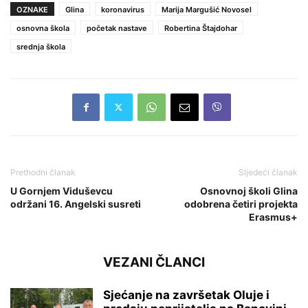
OZNAKE
Glina
koronavirus
Marija Margušić Novosel
osnovna škola
početak nastave
Robertina Štajdohar
srednja škola
Prethodni članak
Sljedeći članak
U Gornjem Viduševcu
Osnovnoj školi Glina
održani 16. Angelski susreti
odobrena četiri projekta
Erasmus+
VEZANI ČLANCI
Sjećanje na završetak Oluje i