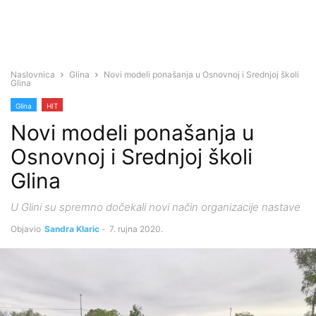
Naslovnica
Glina
Novi modeli ponašanja u Osnovnoj i Srednjoj školi
Glina
Glina
HIT
Novi modeli ponašanja u
Osnovnoj i Srednjoj školi
Glina
U Glini su spremno dočekali novi način organizacije nastave
Objavio
Sandra Klaric
-
7. rujna 2020.