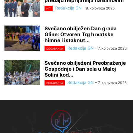
predaju neprijatelja na Banovini
Redakcija GN
-
8. kolovoza 2026.
HIT
Svečano obilježen Dan grada
Gline: Otvoren Trg hrvatske
himne i istaknut...
Redakcija GN
-
7. kolovoza 2026.
DOGAĐANJA
Svečano obilježeni Preobraženje
Gospodnje i Dan sela u Maloj
Solini kod...
Redakcija GN
-
7. kolovoza 2026.
DOGAĐANJA