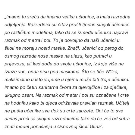
„Imamo tu sreću da imamo velike učionice, a mala razredna
odjeljenja. Razrednici su čitav prošli tjedan slagali učionice
po različitim modelima, tako da se između učenika napravi
razmak od metra i pol. To je dovoljno da naši učenici u
školi ne moraju nositi maske. Znači, učenici od petog do
osmog razreda nose maske na ulazu, kao putnici u
prijevozu, ali kad dođu do svoje učionice, iz koje više ne
izlaze van, onda nisu pod maskama. Što se tiče WC-a,
maksimalno u isto vrijeme u njemu može biti troje učenika.
Imamo po četiri sanitarna čvora za djevojčice i za dječake,
ukupno osam. Na razmak od metar i pol su označene i crte
na hodniku kako bi djeca održavala pravilan razmak. Učitelj
ne pušta učenike sve dok su crte zauzete. Oni će to sve
danas proći sa svojim razrednicima tako da će već od sutra
znati model ponašanja u Osnovnoj školi Glina“.