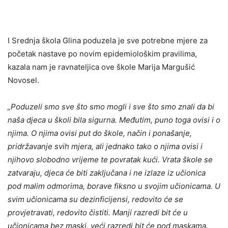
I Srednja škola Glina poduzela je sve potrebne mjere za
početak nastave po novim epidemiološkim pravilima,
kazala nam je ravnateljica ove škole Marija Margušić
Novosel.
„Poduzeli smo sve što smo mogli i sve što smo znali da bi
naša djeca u školi bila sigurna. Međutim, puno toga ovisi i o
njima. O njima ovisi put do škole, način i ponašanje,
pridržavanje svih mjera, ali jednako tako o njima ovisi i
njihovo slobodno vrijeme te povratak kući. Vrata škole se
zatvaraju, djeca će biti zaključana i ne izlaze iz učionica
pod malim odmorima, borave fiksno u svojim učionicama. U
svim učionicama su dezinficijensi, redovito će se
provjetravati, redovito čistiti. Manji razredi bit će u
učionicama bez maski, veći razredi bit će pod maskama.