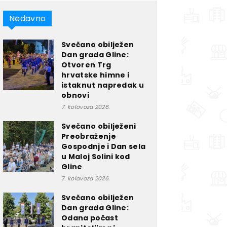
Nedavno
Svečano obilježen
Dan grada Gline:
Otvoren Trg
hrvatske himne i
istaknut napredak u
obnovi
7. kolovoza 2026.
Svečano obilježeni
Preobraženje
Gospodnje i Dan sela
u Maloj Solini kod
Gline
7. kolovoza 2026.
Svečano obilježen
Dan grada Gline:
Odana počast