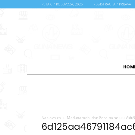
PETAK, 7 KOLOVOZA, 2026
REGISTRACIJA / PRIJAVA
HOM
Naslovnica
Međunarodni dan žena na selu u Viduš
6d125aa46791184ac