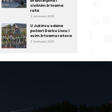
braniteljima i
civilnim žrtvama
rata
6. kolovoza 2026.
U Jukincu odana
počast Darku Liscu i
svim žrtvama ratova
5. kolovoza 2026.