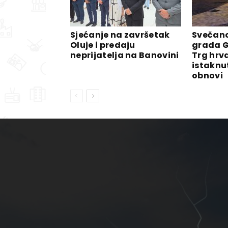
Sjećanje na završetak
Svečano
Oluje i predaju
grada G
neprijatelja na Banovini
Trg hrv
istaknu
obnovi