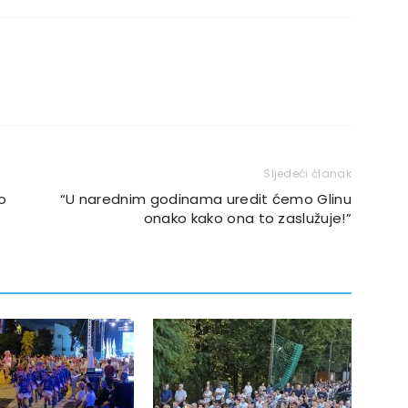
Sljedeći članak
o
“U narednim godinama uredit ćemo Glinu
onako kako ona to zaslužuje!”