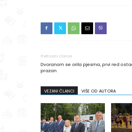
Prethodni članak
Dvoranom se orila pjesma, prvi red osta
prazan
VEZANI ČLANCI
VIŠE OD AUTORA