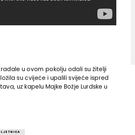
adale u ovom pokolju odali su žitelji
žila su cvijeće i upalili svijeće ispred
ava, uz kapelu Majke Božje Lurdske u
BLJETNICA