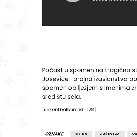
Počast u spomen na tragično str
Joševice i brojna izaslanstva polo
spomen obilježjem s imenima žrt
središtu sela.
[srizonfbalbum id=128]
OZNAKE
GLINA
JOŠEVICA
O