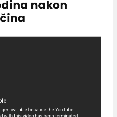
odina nakon
očina