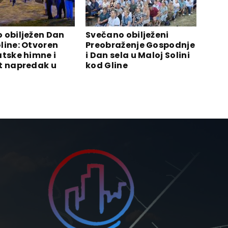
 obilježen Dan
Svečano obilježeni
line: Otvoren
Preobraženje Gospodnje
atske himne i
i Dan sela u Maloj Solini
t napredak u
kod Gline