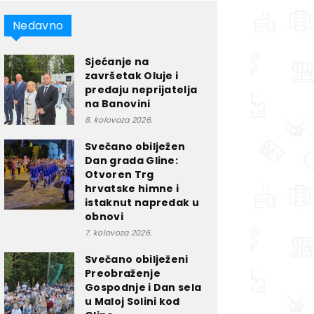
Nedavno
Sjećanje na
završetak Oluje i
predaju neprijatelja
na Banovini
8. kolovoza 2026.
Svečano obilježen
Dan grada Gline:
Otvoren Trg
hrvatske himne i
istaknut napredak u
obnovi
7. kolovoza 2026.
Svečano obilježeni
Preobraženje
Gospodnje i Dan sela
u Maloj Solini kod