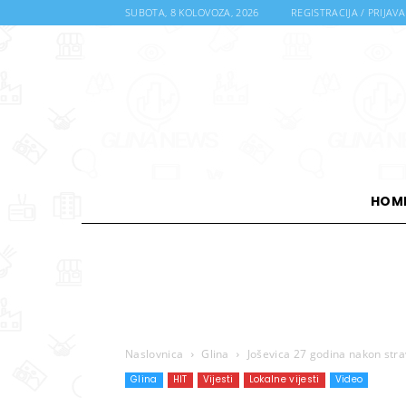
SUBOTA, 8 KOLOVOZA, 2026
REGISTRACIJA / PRIJAVA
HOM
Naslovnica
Glina
Joševica 27 godina nakon stra
Glina
HIT
Vijesti
Lokalne vijesti
Video