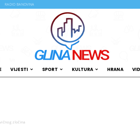
RADIO BANOVINA
E
VIJESTI
SPORT
KULTURA
HRANA
VI
Glina
vičnog zločina
News