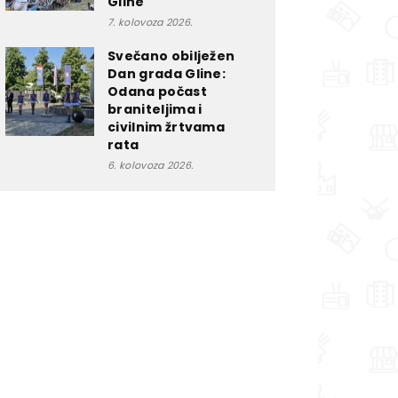
Gline
7. kolovoza 2026.
Svečano obilježen
Dan grada Gline:
Odana počast
braniteljima i
civilnim žrtvama
rata
6. kolovoza 2026.