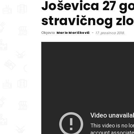
Joševica 27 g
stravičnog zl
Objavio
Mario Maričković
-
17. prosinca 2018.