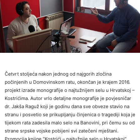
Četvrt stoljeća nakon jednog od najgorih zločina
počinjenih u Domovinskom ratu, okončan je krajem 2016.
projekt izrade monografije o najtužnijem selu u Hrvatskoj –
Kostrićima. Autor vrlo detaljne monografije je povjesničar
dr. Jakša Raguž koji je godinu dana sve obveze stavio na
stranu i posvetio se prikupljanju činjenica o tragediji koja je
tijekom rata zadesila malo selo na Banovini, pri čemu su od
strane srpske vojske pobijeni svi zatečeni mještani.
Promocija knjige “Kostrići – najtužnije selo u Hrvatskoj”