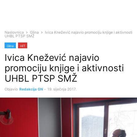
Naslovnica
Glina
Ivica Knežević najavio promociju knjige i aktivnosti
UHBL PTSP SMŽ
Glina
HIT
Ivica Knežević najavio
promociju knjige i aktivnosti
UHBL PTSP SMŽ
Objavio
Redakcija GN
-
19. siječnja 2017.