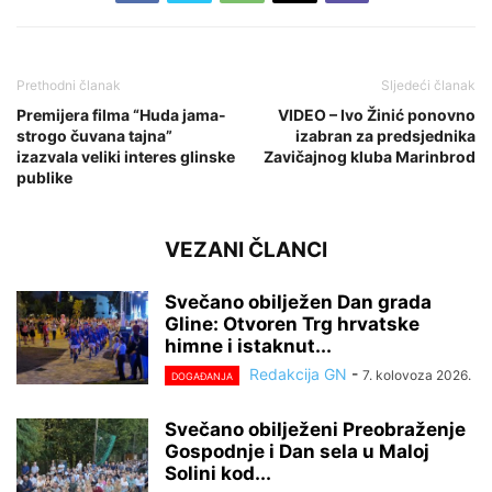
Prethodni članak
Sljedeći članak
Premijera filma “Huda jama-
VIDEO – Ivo Žinić ponovno
strogo čuvana tajna”
izabran za predsjednika
izazvala veliki interes glinske
Zavičajnog kluba Marinbrod
publike
VEZANI ČLANCI
Svečano obilježen Dan grada
Gline: Otvoren Trg hrvatske
himne i istaknut...
Redakcija GN
-
7. kolovoza 2026.
DOGAĐANJA
Svečano obilježeni Preobraženje
Gospodnje i Dan sela u Maloj
Solini kod...