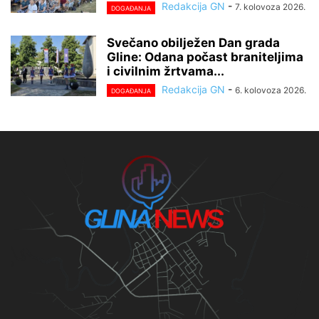
Redakcija GN
-
7. kolovoza 2026.
DOGAĐANJA
Svečano obilježen Dan grada
Gline: Odana počast braniteljima
i civilnim žrtvama...
Redakcija GN
-
6. kolovoza 2026.
DOGAĐANJA