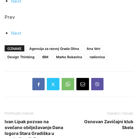
Next
Prev
Next
OZNAKE
Agencija za razvoj Grada Glina
Ana Veir
Design Thinking
IBM
Marko Rukavina
radionica
Prethodni članak
Sljedeći članak
Ivan Lipak pozvao na
Osnovan Zavičajni klub
svečano obilježavanje Dana
Skela
logora Stara Gradiška u