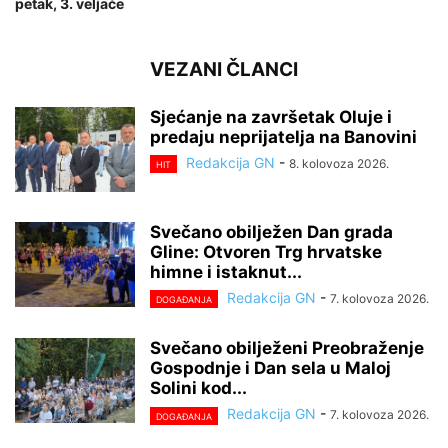
petak, 3. veljače
VEZANI ČLANCI
Sjećanje na završetak Oluje i
predaju neprijatelja na Banovini
Redakcija GN
-
8. kolovoza 2026.
HIT
Svečano obilježen Dan grada
Gline: Otvoren Trg hrvatske
himne i istaknut...
Redakcija GN
-
7. kolovoza 2026.
DOGAĐANJA
Svečano obilježeni Preobraženje
Gospodnje i Dan sela u Maloj
Solini kod...
Redakcija GN
-
7. kolovoza 2026.
DOGAĐANJA