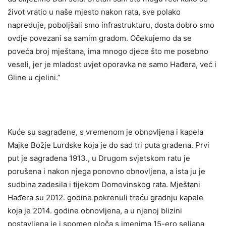
život vratio u naše mjesto nakon rata, sve polako
napreduje, poboljšali smo infrastrukturu, dosta dobro smo
ovdje povezani sa samim gradom. Očekujemo da se
poveća broj mještana, ima mnogo djece što me posebno
veseli, jer je mladost uvjet oporavka ne samo Hađera, već i
Gline u cjelini.”
Kuće su sagrađene, s vremenom je obnovljena i kapela
Majke Božje Lurdske koja je do sad tri puta građena. Prvi
put je sagrađena 1913., u Drugom svjetskom ratu je
porušena i nakon njega ponovno obnovljena, a ista ju je
sudbina zadesila i tijekom Domovinskog rata. Mještani
Hađera su 2012. godine pokrenuli treću gradnju kapele
koja je 2014. godine obnovljena, a u njenoj blizini
postavljena je i spomen ploča s imenima 15-ero seljana