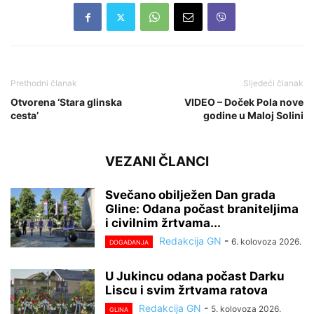
Prethodni članak
Sljedeći članak
Otvorena ‘Stara glinska
VIDEO – Doček Pola nove
cesta’
godine u Maloj Solini
VEZANI ČLANCI
Svečano obilježen Dan grada
Gline: Odana počast braniteljima
i civilnim žrtvama...
Redakcija GN
-
6. kolovoza 2026.
DOGAĐANJA
U Jukincu odana počast Darku
Liscu i svim žrtvama ratova
Redakcija GN
-
5. kolovoza 2026.
GLINA