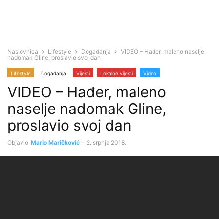
Naslovnica
Lifestyle
Događanja
VIDEO – Hađer, maleno naselje
nadomak Gline, proslavio svoj dan
Lifestyle
Događanja
Vijesti
Lokalne vijesti
Video
VIDEO – Hađer, maleno
naselje nadomak Gline,
proslavio svoj dan
Objavio
Mario Maričković
-
2. srpnja 2018.