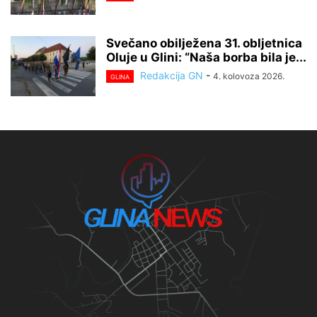
Svečano obilježena 31. obljetnica
Oluje u Glini: “Naša borba bila je...
Redakcija GN
-
4. kolovoza 2026.
GLINA