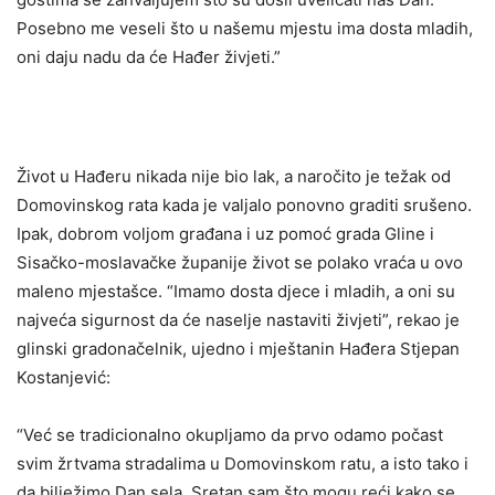
Posebno me veseli što u našemu mjestu ima dosta mladih,
oni daju nadu da će Hađer živjeti.”
Život u Hađeru nikada nije bio lak, a naročito je težak od
Domovinskog rata kada je valjalo ponovno graditi srušeno.
Ipak, dobrom voljom građana i uz pomoć grada Gline i
Sisačko-moslavačke županije život se polako vraća u ovo
maleno mjestašce. “Imamo dosta djece i mladih, a oni su
najveća sigurnost da će naselje nastaviti živjeti”, rekao je
glinski gradonačelnik, ujedno i mještanin Hađera Stjepan
Kostanjević:
“Već se tradicionalno okupljamo da prvo odamo počast
svim žrtvama stradalima u Domovinskom ratu, a isto tako i
da bilježimo Dan sela. Sretan sam što mogu reći kako se