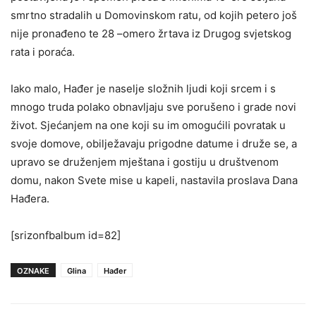
smrtno stradalih u Domovinskom ratu, od kojih petero još
nije pronađeno te 28 –omero žrtava iz Drugog svjetskog
rata i poraća.
Iako malo, Hađer je naselje složnih ljudi koji srcem i s
mnogo truda polako obnavljaju sve porušeno i grade novi
život. Sjećanjem na one koji su im omogućili povratak u
svoje domove, obilježavaju prigodne datume i druže se, a
upravo se druženjem mještana i gostiju u društvenom
domu, nakon Svete mise u kapeli, nastavila proslava Dana
Hađera.
[srizonfbalbum id=82]
OZNAKE
Glina
Hađer