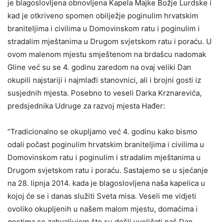
je blagoslovljena obnovljena Kapela Majke Božje Lurdske i
kad je otkriveno spomen obilježje poginulim hrvatskim
braniteljima i civilima u Domovinskom ratu i poginulim i
stradalim mještanima u Drugom svjetskom ratu i poraću. U
ovom malenom mjestu smještenom na brdašcu nadomak
Gline već su se 4. godinu zaredom na ovaj veliki Dan
okupili najstariji i najmlađi stanovnici, ali i brojni gosti iz
susjednih mjesta. Posebno to veseli Darka Krznarevića,
predsjednika Udruge za razvoj mjesta Hađer:
“Tradicionalno se okupljamo već 4. godinu kako bismo
odali počast poginulim hrvatskim braniteljima i civilima u
Domovinskom ratu i poginulim i stradalim mještanima u
Drugom svjetskom ratu i poraću. Sastajemo se u sjećanje
na 28. lipnja 2014. kada je blagoslovljena naša kapelica u
kojoj će se i danas služiti Sveta misa. Veseli me vidjeti
ovoliko okupljenih u našem malom mjestu, domaćima i
gostima se zahvaljujem što su došli uveličati naš Dan.