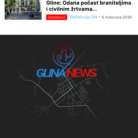
Gline: Odana počast braniteljima
i civilnim žrtvama...
Redakcija GN
-
6. kolovoza 2026.
DOGAĐANJA