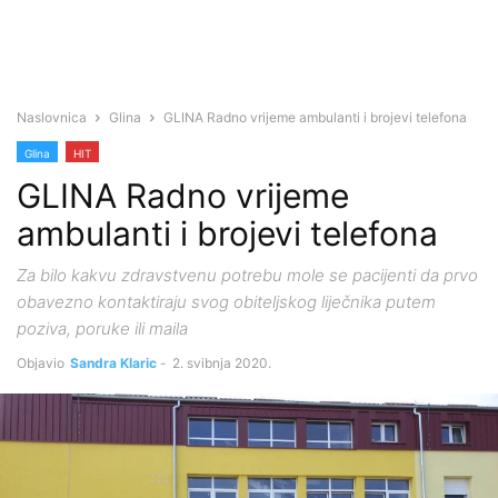
Naslovnica
Glina
GLINA Radno vrijeme ambulanti i brojevi telefona
Glina
HIT
GLINA Radno vrijeme
ambulanti i brojevi telefona
Za bilo kakvu zdravstvenu potrebu mole se pacijenti da prvo
obavezno kontaktiraju svog obiteljskog liječnika putem
poziva, poruke ili maila
Objavio
Sandra Klaric
-
2. svibnja 2020.