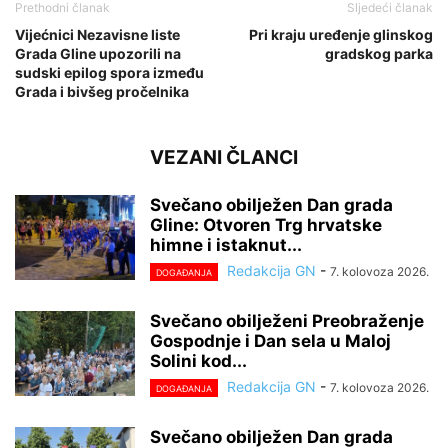
Prethodni članak
Sljedeći članak
Vijećnici Nezavisne liste
Pri kraju uređenje glinskog
Grada Gline upozorili na
gradskog parka
sudski epilog spora između
Grada i bivšeg pročelnika
VEZANI ČLANCI
Svečano obilježen Dan grada
Gline: Otvoren Trg hrvatske
himne i istaknut...
Redakcija GN
-
7. kolovoza 2026.
DOGAĐANJA
Svečano obilježeni Preobraženje
Gospodnje i Dan sela u Maloj
Solini kod...
Redakcija GN
-
7. kolovoza 2026.
DOGAĐANJA
Svečano obilježen Dan grada