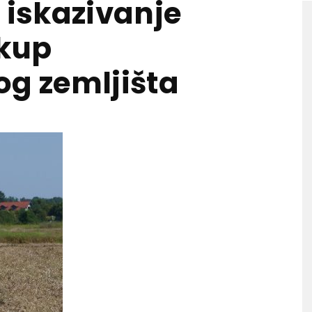
 iskazivanje
akup
og zemljišta