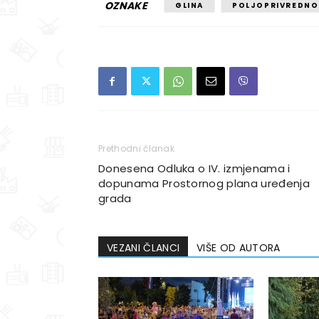
OZNAKE
GLINA
POLJOPRIVREDNO
Prethodni članak
Donesena Odluka o IV. izmjenama i
dopunama Prostornog plana uređenja
grada
VEZANI ČLANCI
VIŠE OD AUTORA