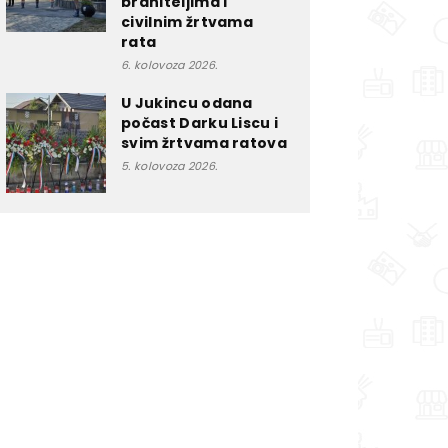
braniteljima i
civilnim žrtvama
rata
6. kolovoza 2026.
U Jukincu odana
počast Darku Liscu i
svim žrtvama ratova
5. kolovoza 2026.