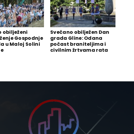
 obilježeni
Svečano obilježen Dan
ženje Gospodnje
grada Gline: Odana
la u Maloj Solini
počast braniteljima i
ne
civilnim žrtvama rata