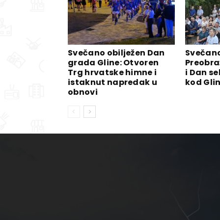
Svečano obilježen Dan
Svečano
grada Gline: Otvoren
Preobra
Trg hrvatske himne i
i Dan se
istaknut napredak u
kod Gli
obnovi