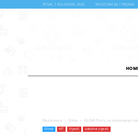
PETAK, 7 KOLOVOZA, 2026
REGISTRACIJA / PRIJAVA
HOM
Naslovnica
Glina
GLINA Poziv za iskazivanje in
Glina
HIT
Vijesti
Lokalne vijesti