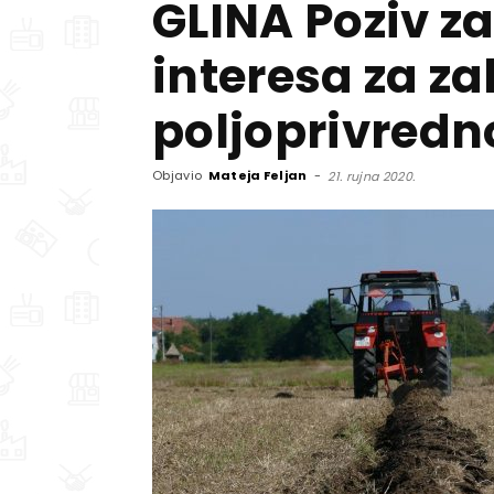
GLINA Poziv za
interesa za z
poljoprivredn
Objavio
Mateja Feljan
-
21. rujna 2020.