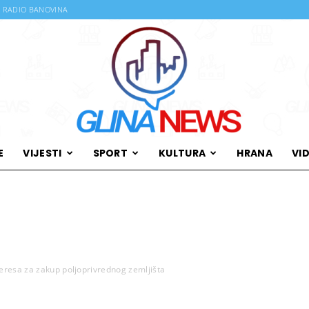
RADIO BANOVINA
E
VIJESTI
SPORT
KULTURA
HRANA
VI
Glina
teresa za zakup poljoprivrednog zemljišta
News