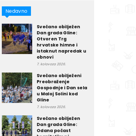
Nedavno
Svečano obilježen
Dan grada Gline:
Otvoren Trg
hrvatske himne i
istaknut napredak u
obnovi
7. kolovoza 2026.
Svečano obilježeni
Preobraženje
Gospodnje i Dan sela
u Maloj Solini kod
Gline
7. kolovoza 2026.
Svečano obilježen
Dan grada Gline:
Odana počast