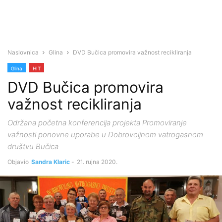
Naslovnica
Glina
DVD Bučica promovira važnost recikliranja
Glina
HIT
DVD Bučica promovira
važnost recikliranja
Održana početna konferencija projekta Promoviranje
važnosti ponovne uporabe u Dobrovoljnom vatrogasnom
društvu Bučica
Objavio
Sandra Klaric
-
21. rujna 2020.