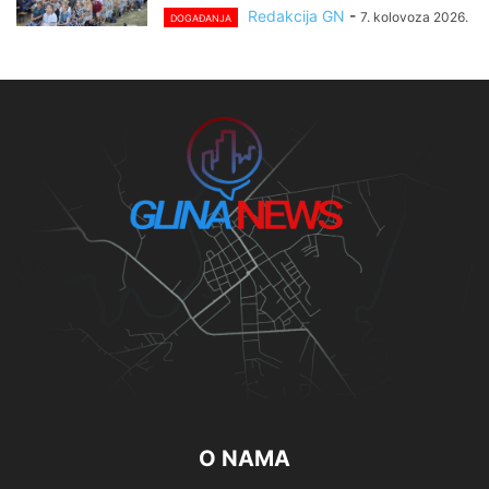
Redakcija GN
-
7. kolovoza 2026.
DOGAĐANJA
O NAMA