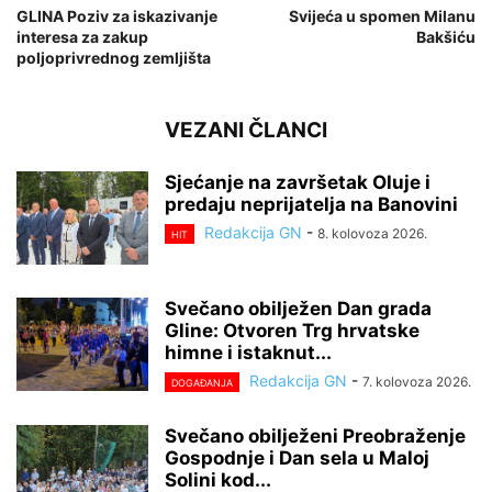
GLINA Poziv za iskazivanje
Svijeća u spomen Milanu
interesa za zakup
Bakšiću
poljoprivrednog zemljišta
VEZANI ČLANCI
Sjećanje na završetak Oluje i
predaju neprijatelja na Banovini
Redakcija GN
-
8. kolovoza 2026.
HIT
Svečano obilježen Dan grada
Gline: Otvoren Trg hrvatske
himne i istaknut...
Redakcija GN
-
7. kolovoza 2026.
DOGAĐANJA
Svečano obilježeni Preobraženje
Gospodnje i Dan sela u Maloj
Solini kod...