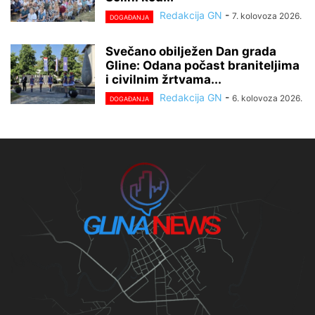
Redakcija GN
-
7. kolovoza 2026.
DOGAĐANJA
Svečano obilježen Dan grada
Gline: Odana počast braniteljima
i civilnim žrtvama...
Redakcija GN
-
6. kolovoza 2026.
DOGAĐANJA