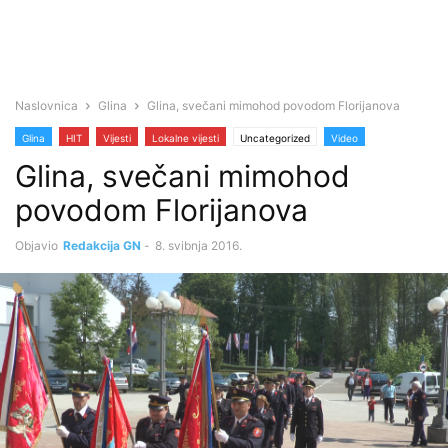
Naslovnica
Glina
Glina, svečani mimohod povodom Florijanova
Glina
HIT
Vijesti
Lokalne vijesti
Uncategorized
Video
Glina, svečani mimohod
povodom Florijanova
Objavio
Redakcija GN
-
8. svibnja 2016.