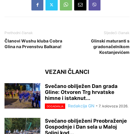
Prethodni članak
Sljedeći članak
Članovi Wushu kluba Cobra
Glinski maturanti s
Glina na Prvenstvu Balkana!
gradonačelnikom
Kostanjevićem
VEZANI ČLANCI
Svečano obilježen Dan grada
Gline: Otvoren Trg hrvatske
himne i istaknut...
Redakcija GN
-
7. kolovoza 2026.
DOGAĐANJA
Svečano obilježeni Preobraženje
Gospodnje i Dan sela u Maloj
Solini kod...