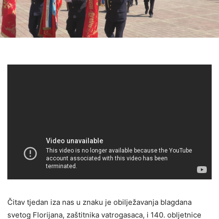
Čitav tjedan iza nas u znaku je obilježavanja blagdana
svetog Florijana, zaštitnika vatrogasaca, i 140. obljetnice