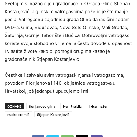
Svetoj misi nazočio je i gradonačelnik Grada Gline Stjepan
Kostanjević, a glinskim vatrogascima poželio je što manje
posla. Vatrogasnu zajednicu grada Gline danas čini sedam
DVD-a: Glina, Viduševac, Novo Selo Glinsko, Mali Gradac,
Šatornja, Gornje Taborište i Bučica. Dobrovoljni vatrogasci
koriste svoje slobodno vrijeme, a često dovode u opasnost
i vlastite živote kako bi pomogli drugima kazao je
gradonačelnik Stjepan Kostanjević
Čestitke i zahvalu svim vatrogaskinjama i vatrogascima,
povodom Florijanova i 140. obljetnice vatrogastva u
Hrvatskoj, još jedanput upućujemo i mi.
OZNAKE
florijanovo glina
Ivan Prajdić
ivica mažer
marko sremić
Stjepan Kostanjević