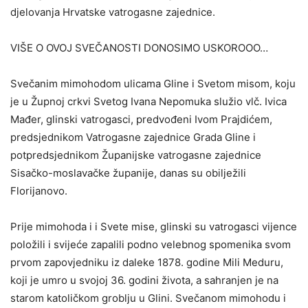
djelovanja Hrvatske vatrogasne zajednice.
VIŠE O OVOJ SVEČANOSTI DONOSIMO USKOROOO…
Svečanim mimohodom ulicama Gline i Svetom misom, koju
je u Župnoj crkvi Svetog Ivana Nepomuka služio vlč. Ivica
Mađer, glinski vatrogasci, predvođeni Ivom Prajdićem,
predsjednikom Vatrogasne zajednice Grada Gline i
potpredsjednikom Županijske vatrogasne zajednice
Sisačko-moslavačke županije, danas su obilježili
Florijanovo.
Prije mimohoda i i Svete mise, glinski su vatrogasci vijence
položili i svijeće zapalili podno velebnog spomenika svom
prvom zapovjedniku iz daleke 1878. godine Mili Meduru,
koji je umro u svojoj 36. godini života, a sahranjen je na
starom katoličkom groblju u Glini. Svečanom mimohodu i