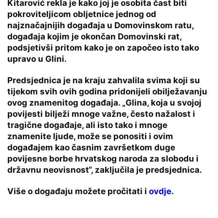
Kitarović rekla je kako joj je osobita čast biti
pokroviteljicom obljetnice jednog od
najznačajnijih događaja u Domovinskom ratu,
događaja kojim je okončan Domovinski rat,
podsjetivši pritom kako je on započeo isto tako
upravo u Glini.
Predsjednica je na kraju zahvalila svima koji su
tijekom svih ovih godina pridonijeli obilježavanju
ovog znamenitog događaja. „Glina, koja u svojoj
povijesti bilježi mnoge važne, često nažalost i
tragične događaje, ali isto tako i mnoge
znamenite ljude, može se ponositi i ovim
događajem kao časnim završetkom duge
povijesne borbe hrvatskog naroda za slobodu i
državnu neovisnost“, zaključila je predsjednica.
Više o događaju možete pročitati i
ovdje
.