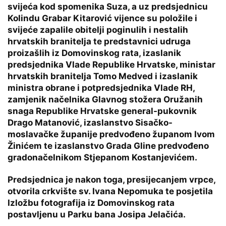
svijeća kod spomenika Suza, a uz predsjednicu
Kolindu Grabar Kitarović vijence su položile i
svijeće zapalile obitelji poginulih i nestalih
hrvatskih branitelja te predstavnici udruga
proizašlih iz Domovinskog rata, izaslanik
predsjednika Vlade Republike Hrvatske, ministar
hrvatskih branitelja Tomo Medved i izaslanik
ministra obrane i potpredsjednika Vlade RH,
zamjenik načelnika Glavnog stožera Oružanih
snaga Republike Hrvatske general-pukovnik
Drago Matanović, izaslanstvo Sisačko-
moslavačke županije predvođeno županom Ivom
Žinićem te izaslanstvo Grada Gline predvođeno
gradonačelnikom Stjepanom Kostanjevićem.
Predsjednica je nakon toga, presijecanjem vrpce,
otvorila crkvište sv. Ivana Nepomuka te posjetila
Izložbu fotografija iz Domovinskog rata
postavljenu u Parku bana Josipa Jelačića.