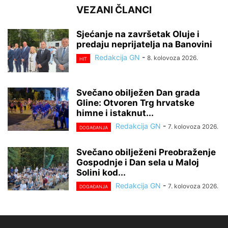
VEZANI ČLANCI
Sjećanje na završetak Oluje i
predaju neprijatelja na Banovini
Redakcija GN
-
8. kolovoza 2026.
HIT
Svečano obilježen Dan grada
Gline: Otvoren Trg hrvatske
himne i istaknut...
Redakcija GN
-
7. kolovoza 2026.
DOGAĐANJA
Svečano obilježeni Preobraženje
Gospodnje i Dan sela u Maloj
Solini kod...
Redakcija GN
-
7. kolovoza 2026.
DOGAĐANJA