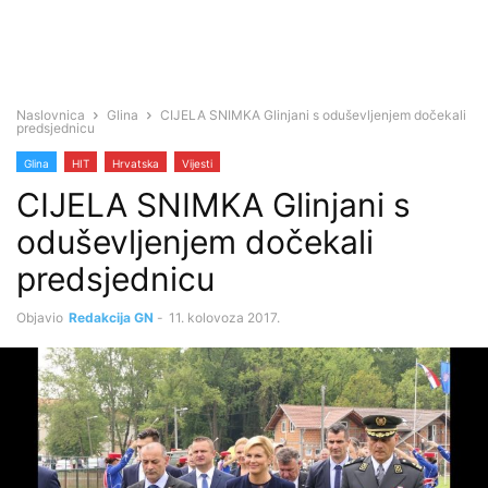
Naslovnica
Glina
CIJELA SNIMKA Glinjani s oduševljenjem dočekali
predsjednicu
Glina
HIT
Hrvatska
Vijesti
CIJELA SNIMKA Glinjani s
oduševljenjem dočekali
predsjednicu
Objavio
Redakcija GN
-
11. kolovoza 2017.