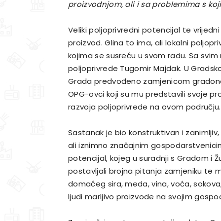
proizvodnjom, ali i sa problemima s ko
Veliki poljoprivredni potencijal te vrijedn
proizvod. Glina to ima, ali lokalni poljo
kojima se susreću u svom radu. Sa svim
poljoprivrede Tugomir Majdak. U Gradsko
Grada predvođeno zamjenicom gradonače
OPG-ovci koji su mu predstavili svoje pro
razvoja poljoprivrede na ovom području.
Sastanak je bio konstruktivan i zanimljiv
ali iznimno značajnim gospodarstvenici
potencijal, kojeg u suradnji s Gradom i Ž
postavljali brojna pitanja zamjeniku te m
domaćeg sira, meda, vina, voća, sokova,
ljudi marljivo proizvode na svojim gosp