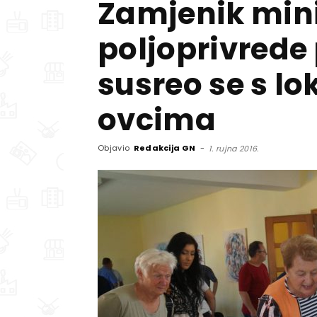
Zamjenik min
poljoprivrede 
susreo se s l
ovcima
Objavio
Redakcija GN
-
1. rujna 2016.