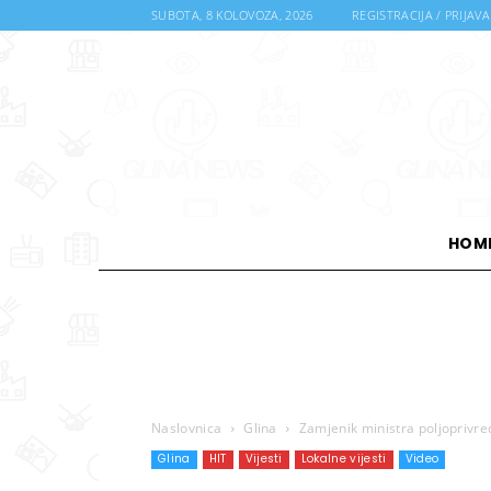
SUBOTA, 8 KOLOVOZA, 2026
REGISTRACIJA / PRIJAVA
HOM
Naslovnica
Glina
Zamjenik ministra poljoprivre
Glina
HIT
Vijesti
Lokalne vijesti
Video