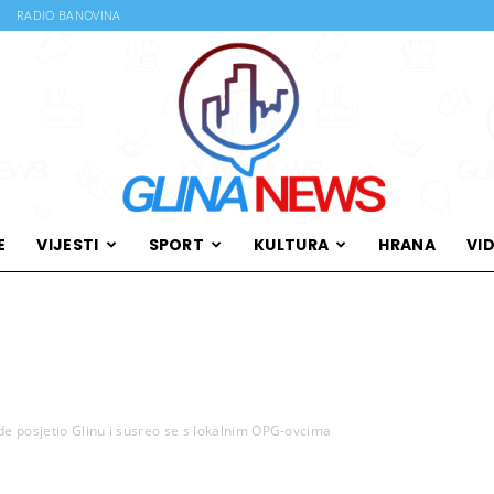
RADIO BANOVINA
E
VIJESTI
SPORT
KULTURA
HRANA
VI
Glina
de posjetio Glinu i susreo se s lokalnim OPG-ovcima
News