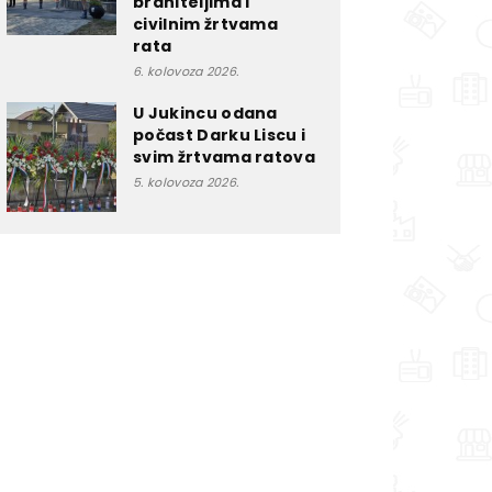
braniteljima i
civilnim žrtvama
rata
6. kolovoza 2026.
U Jukincu odana
počast Darku Liscu i
svim žrtvama ratova
5. kolovoza 2026.