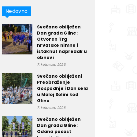
Nedavno
Svečano obilježen
Dan grada Gline:
Otvoren Trg
hrvatske himne i
istaknut napredak u
obnovi
7. kolovoza 2026.
Svečano obilježeni
Preobraženje
Gospodnje i Dan sela
u Maloj Solini kod
Gline
7. kolovoza 2026.
Svečano obilježen
Dan grada Gline:
Odana počast