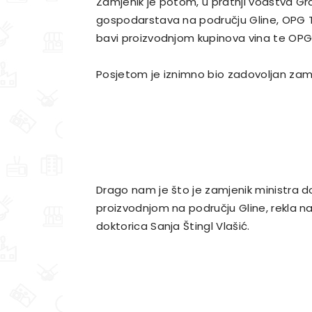
Zamjenik je potom, u pratnji vodstva Gra
gospodarstava na području Gline, OPG To
bavi proizvodnjom kupinova vina te OPG P
Posjetom je iznimno bio zadovoljan zam
Drago nam je što je zamjenik ministra 
proizvodnjom na području Gline, rekla n
doktorica Sanja Štingl Vlašić.