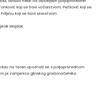
da, obišao neke od obiteljskih poljoprivrednih
nković koji se bavi voćarstvom, Petković koji se
riljevu koji se bavi sirarstvom.
jenik Majdak.
došao na teren upoznati se s poljoprivrednom
am je zamjenica glinskog gradonačelnika