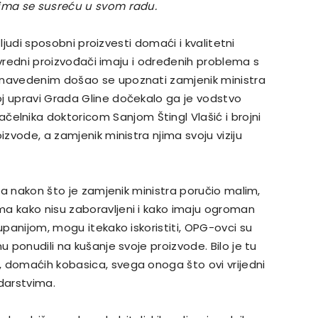
jima se susreću u svom radu.
i ljudi sposobni proizvesti domaći i kvalitetni
privredni proizvođači imaju i određenih problema s
 navedenim došao se upoznati zamjenik ministra
j upravi Grada Gline dočekalo ga je vodstvo
lnika doktoricom Sanjom Štingl Vlašić i brojni
izvode, a zamjenik ministra njima svoju viziju
, a nakon što je zamjenik ministra poručio malim,
ma kako nisu zaboravljeni i kako imaju ogroman
upanijom, mogu itekako iskoristiti, OPG-ovci su
u ponudili na kušanje svoje proizvode. Bilo je tu
 domaćih kobasica, svega onoga što ovi vrijedni
odarstvima.