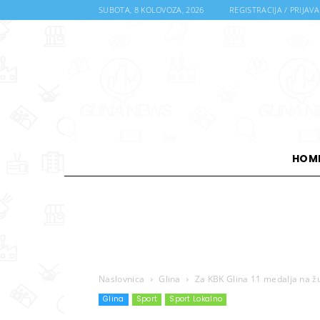
SUBOTA, 8 KOLOVOZA, 2026
REGISTRACIJA / PRIJAVA
HOM
Naslovnica
Glina
Za KBK Glina 11 medalja na ž
Glina
Sport
Sport Lokalno