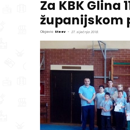
Za KBK Glina 
županijskom 
Objavio
Steev
-
27. siječnja 2018.