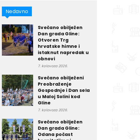
Nedavno
Svečano obilježen
Dan grada Gline:
Otvoren Trg
hrvatske himne i
istaknut napredak u
obnovi
7. kolovoza 2026.
Svečano obilježeni
Preobraženje
Gospodnje i Dan sela
u Maloj Solini kod
Gline
7. kolovoza 2026.
Svečano obilježen
Dan grada Gline:
Odana počast