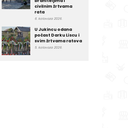
braniteljima i
civilnim žrtvama
rata
6. kolovoza 2026.
U Jukincu odana
počast Darku Liscu i
svim žrtvama ratova
5. kolovoza 2026.