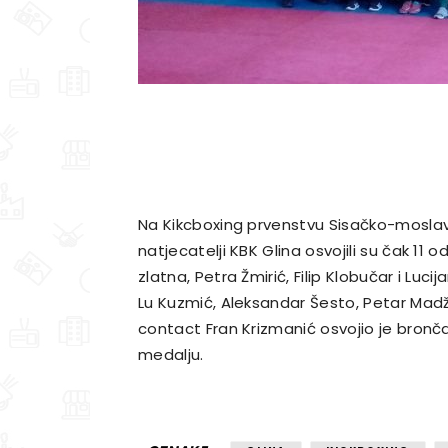
Na Kikcboxing prvenstvu Sisačko-moslava
natjecatelji KBK Glina osvojili su čak 11 odl
zlatna, Petra Žmirić, Filip Klobučar i Luc
Lu Kuzmić, Aleksandar Šesto, Petar Madžar
contact Fran Krizmanić osvojio je brončanu
medalju.