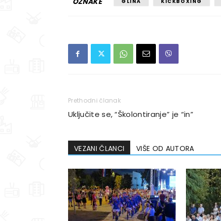
OZNAKE
GLINA
KICKBOXING
Prethodni članak
Uključite se, “Školontiranje” je “in”
VEZANI ČLANCI
VIŠE OD AUTORA