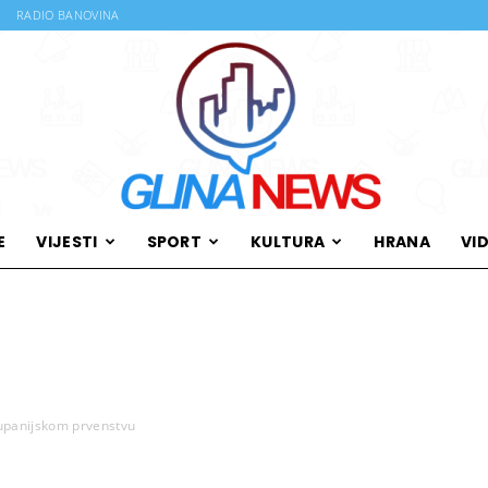
RADIO BANOVINA
E
VIJESTI
SPORT
KULTURA
HRANA
VI
Glina
upanijskom prvenstvu
News