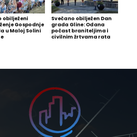
 obilježeni
Svečano obilježen Dan
ženje Gospodnje
grada Gline: Odana
la u Maloj Solini
počast braniteljima i
ne
civilnim žrtvama rata