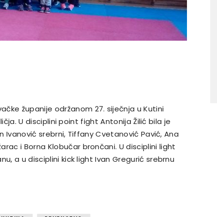
čke županije održanom 27. siječnja u Kutini
ičja. U disciplini point fight Antonija Žilić bila je
ijan Ivanović srebrni, Tiffany Cvetanović Pavić, Ana
ac i Borna Klobučar brončani. U disciplini light
, a u disciplini kick light Ivan Gregurić srebrnu