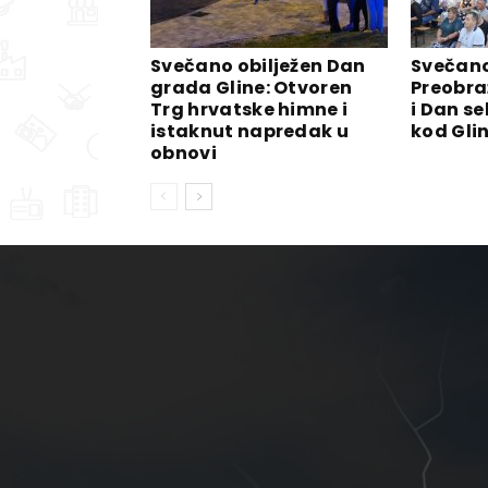
Svečano obilježen Dan
Svečano
grada Gline: Otvoren
Preobra
Trg hrvatske himne i
i Dan se
istaknut napredak u
kod Gli
obnovi