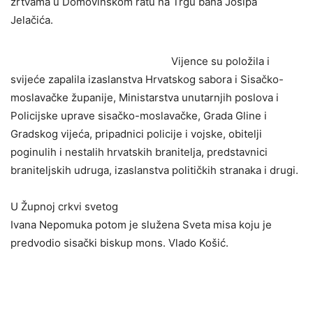
žrtvama u Domovinskom ratu na Trgu bana Josipa
Jelačića.
Vijence su položila i
svijeće zapalila izaslanstva Hrvatskog sabora i Sisačko-
moslavačke županije, Ministarstva unutarnjih poslova i
Policijske uprave sisačko-moslavačke, Grada Gline i
Gradskog vijeća, pripadnici policije i vojske, obitelji
poginulih i nestalih hrvatskih branitelja, predstavnici
braniteljskih udruga, izaslanstva političkih stranaka i drugi.
U Župnoj crkvi svetog
Ivana Nepomuka potom je služena Sveta misa koju je
predvodio sisački biskup mons. Vlado Košić.