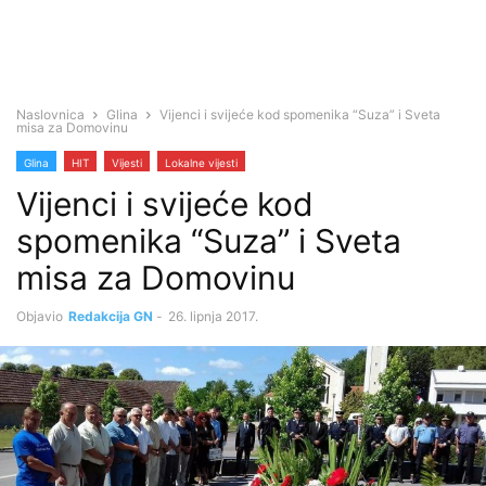
Naslovnica
Glina
Vijenci i svijeće kod spomenika “Suza” i Sveta
misa za Domovinu
Glina
HIT
Vijesti
Lokalne vijesti
Vijenci i svijeće kod
spomenika “Suza” i Sveta
misa za Domovinu
Objavio
Redakcija GN
-
26. lipnja 2017.