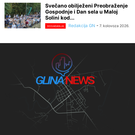
Svečano obilježeni Preobraženje
Gospodnje i Dan sela u Maloj
Solini kod...
Redakcija GN
-
7. kolovoza 2026.
DOGAĐANJA