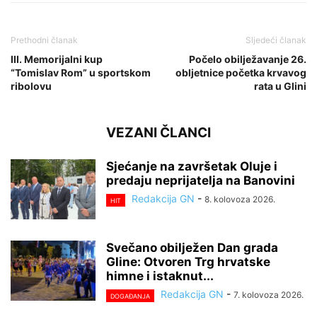
Prethodni članak
Sljedeći članak
III. Memorijalni kup
Počelo obilježavanje 26.
“Tomislav Rom” u sportskom
obljetnice početka krvavog
ribolovu
rata u Glini
VEZANI ČLANCI
Sjećanje na završetak Oluje i
predaju neprijatelja na Banovini
Redakcija GN
-
8. kolovoza 2026.
HIT
Svečano obilježen Dan grada
Gline: Otvoren Trg hrvatske
himne i istaknut...
Redakcija GN
-
7. kolovoza 2026.
DOGAĐANJA