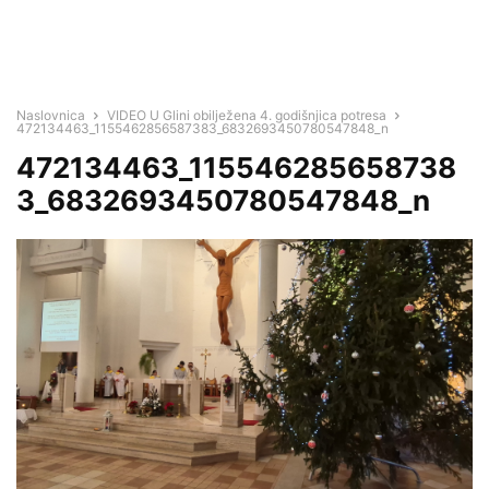
Naslovnica
VIDEO U Glini obilježena 4. godišnjica potresa
472134463_1155462856587383_6832693450780547848_n
472134463_115546285658738
3_6832693450780547848_n