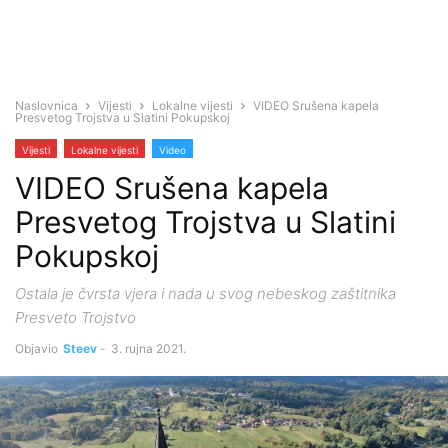
Naslovnica
Vijesti
Lokalne vijesti
VIDEO Srušena kapela
Presvetog Trojstva u Slatini Pokupskoj
Vijesti
Lokalne vijesti
Video
VIDEO Srušena kapela
Presvetog Trojstva u Slatini
Pokupskoj
Ostala je čvrsta vjera i nada u svog nebeskog zaštitnika
Presveto Trojstvo
Objavio
Steev
-
3. rujna 2021.