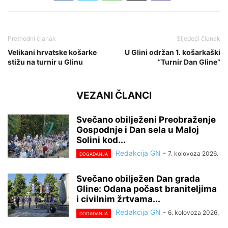
Prethodni članak
Sljedeći članak
Velikani hrvatske košarke
U Glini održan 1. košarkaški
stižu na turnir u Glinu
“Turnir Dan Gline”
VEZANI ČLANCI
Svečano obilježeni Preobraženje
Gospodnje i Dan sela u Maloj
Solini kod...
Redakcija GN
-
7. kolovoza 2026.
DOGAĐANJA
Svečano obilježen Dan grada
Gline: Odana počast braniteljima
i civilnim žrtvama...
Redakcija GN
-
6. kolovoza 2026.
DOGAĐANJA