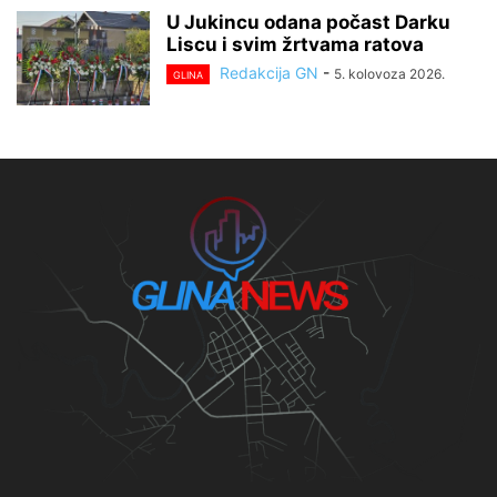
U Jukincu odana počast Darku
Liscu i svim žrtvama ratova
Redakcija GN
-
5. kolovoza 2026.
GLINA