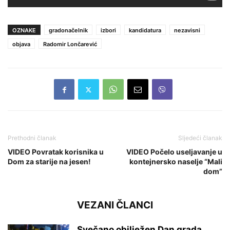
OZNAKE
gradonačelnik
izbori
kandidatura
nezavisni
objava
Radomir Lončarević
Prethodni članak
Sljedeći članak
VIDEO Povratak korisnika u
VIDEO Počelo useljavanje u
Dom za starije na jesen!
kontejnersko naselje “Mali
dom”
VEZANI ČLANCI
Svečano obilježen Dan grada