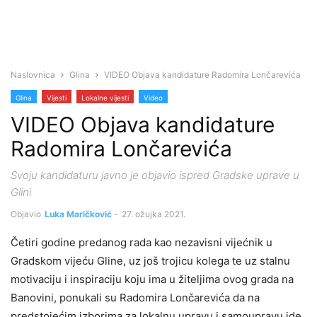
Naslovnica
Glina
VIDEO Objava kandidature Radomira Lončarevića
Glina
Vijesti
Lokalne vijesti
Video
VIDEO Objava kandidature
Radomira Lončarevića
Svoju kandidaturu javno je objavio ispred Gradske uprave u
Glini
Objavio
Luka Maričković
-
27. ožujka 2021.
Četiri godine predanog rada kao nezavisni vijećnik u
Gradskom vijeću Gline, uz još trojicu kolega te uz stalnu
motivaciju i inspiraciju koju ima u žiteljima ovog grada na
Banovini, ponukali su Radomira Lončarevića da na
predstojećim izborima za lokalnu upravu i samoupravu ide