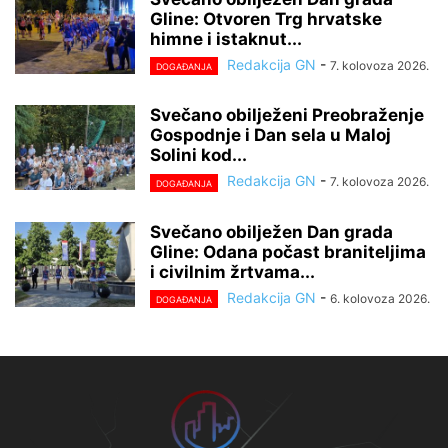
Gline: Otvoren Trg hrvatske
himne i istaknut...
Redakcija GN
-
7. kolovoza 2026.
DOGAĐANJA
Svečano obilježeni Preobraženje
Gospodnje i Dan sela u Maloj
Solini kod...
Redakcija GN
-
7. kolovoza 2026.
DOGAĐANJA
Svečano obilježen Dan grada
Gline: Odana počast braniteljima
i civilnim žrtvama...
Redakcija GN
-
6. kolovoza 2026.
DOGAĐANJA