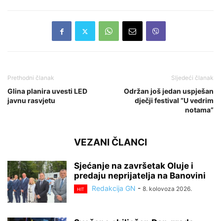
Prethodni članak
Sljedeći članak
Glina planira uvesti LED
Održan još jedan uspješan
javnu rasvjetu
dječji festival “U vedrim
notama”
VEZANI ČLANCI
Sjećanje na završetak Oluje i
predaju neprijatelja na Banovini
Redakcija GN
-
8. kolovoza 2026.
HIT