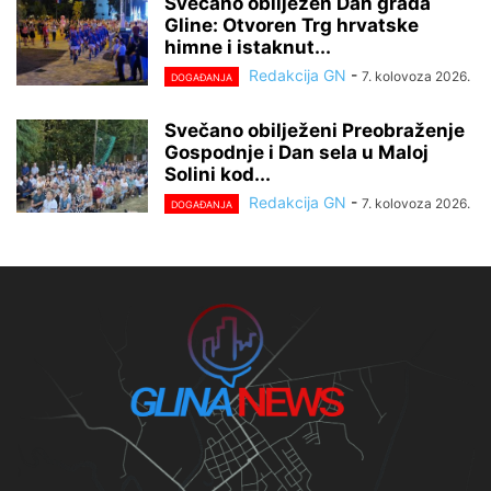
Svečano obilježen Dan grada
Gline: Otvoren Trg hrvatske
himne i istaknut...
Redakcija GN
-
7. kolovoza 2026.
DOGAĐANJA
Svečano obilježeni Preobraženje
Gospodnje i Dan sela u Maloj
Solini kod...
Redakcija GN
-
7. kolovoza 2026.
DOGAĐANJA