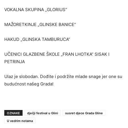
VOKALNA SKUPINA „GLORIUS“
MAŽORETKINJE „GLINSKE BANICE“
HAKUD „GLINSKA TAMBURUCA“
UČENICI GLAZBENE ŠKOLE „FRAN LHOTKA“ SISAK I
PETRINJA
Ulaz je slobodan. Dođite i podržite mlade snage jer one su
budućnost našeg Grada!
OZNAKE
dječji festival u Glini
susret djece Grada Gline
U vedrim notama