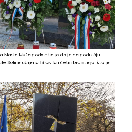
na Marko Muža podsjetio je da je na području
e Soline ubijeno 18 civila i četiri branitelja, što je