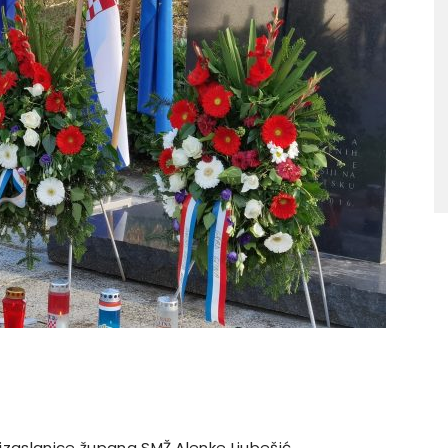
 izaslanice župana SMŽ Alenke Ljubešić,