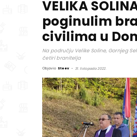
VELIKA SOLIN
poginulim bra
civilima u D
Na području Velike Soline, Gornjeg Selk
četiri branitelja
Objavio
Steev
-
31. listopada 2022.