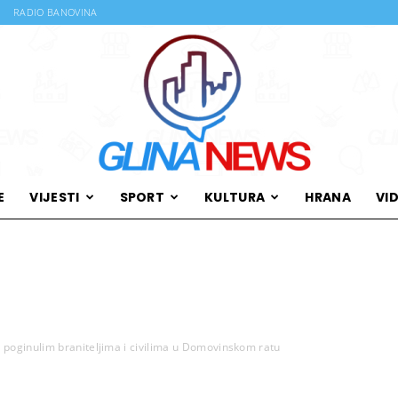
RADIO BANOVINA
E
VIJESTI
SPORT
KULTURA
HRANA
VI
Glina
poginulim braniteljima i civilima u Domovinskom ratu
News