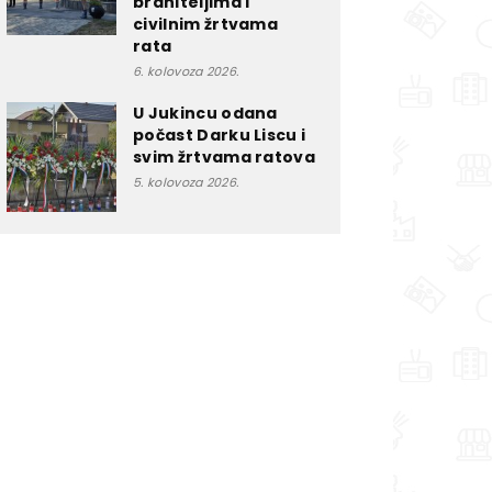
braniteljima i
civilnim žrtvama
rata
6. kolovoza 2026.
U Jukincu odana
počast Darku Liscu i
svim žrtvama ratova
5. kolovoza 2026.