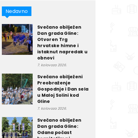
Nedavno
Svečano obilježen
Dan grada Gline:
Otvoren Trg
hrvatske himne i
istaknut napredak u
obnovi
7. kolovoza 2026.
Svečano obilježeni
Preobraženje
Gospodnje i Dan sela
u Maloj Solini kod
Gline
7. kolovoza 2026.
Svečano obilježen
Dan grada Gline:
Odana počast