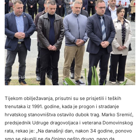
Tijekom obilježavanja, prisutni su se prisjetili i teških
trenutaka iz 1991. godine, kada je progon i stradanje
hrvatskog stanovništva ostavilo dubok trag. Marko Sremić,
predsjednik Udruge dragovoljaca i veterana Domovinskog
rata, rekao je: „Na današnji dan, nakon 34 godine, ponovo
smo se okupili ne da činimo nešto drugo, nego da