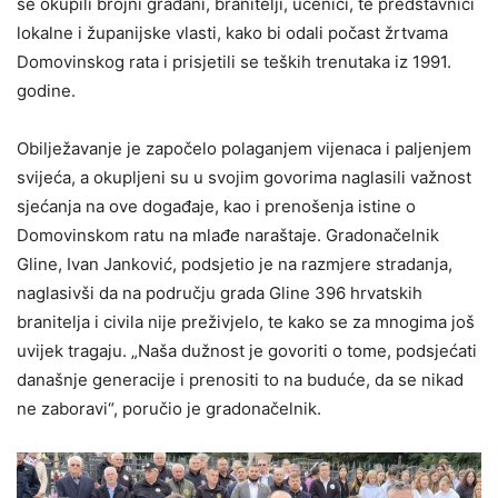
se okupili brojni građani, branitelji, učenici, te predstavnici
lokalne i županijske vlasti, kako bi odali počast žrtvama
Domovinskog rata i prisjetili se teških trenutaka iz 1991.
godine.
Obilježavanje je započelo polaganjem vijenaca i paljenjem
svijeća, a okupljeni su u svojim govorima naglasili važnost
sjećanja na ove događaje, kao i prenošenja istine o
Domovinskom ratu na mlađe naraštaje. Gradonačelnik
Gline, Ivan Janković, podsjetio je na razmjere stradanja,
naglasivši da na području grada Gline 396 hrvatskih
branitelja i civila nije preživjelo, te kako se za mnogima još
uvijek tragaju. „Naša dužnost je govoriti o tome, podsjećati
današnje generacije i prenositi to na buduće, da se nikad
ne zaboravi“, poručio je gradonačelnik.