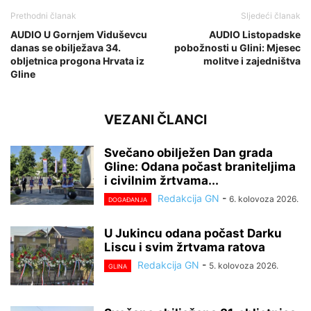
Prethodni članak
Sljedeći članak
AUDIO U Gornjem Viduševcu
AUDIO Listopadske
danas se obilježava 34.
pobožnosti u Glini: Mjesec
obljetnica progona Hrvata iz
molitve i zajedništva
Gline
VEZANI ČLANCI
Svečano obilježen Dan grada
Gline: Odana počast braniteljima
i civilnim žrtvama...
Redakcija GN
-
6. kolovoza 2026.
DOGAĐANJA
U Jukincu odana počast Darku
Liscu i svim žrtvama ratova
Redakcija GN
-
5. kolovoza 2026.
GLINA