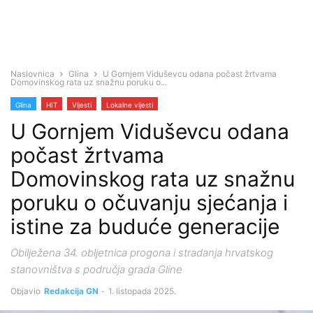
Naslovnica
Glina
U Gornjem Viduševcu odana počast žrtvama
Domovinskog rata uz snažnu poruku o...
Glina
HIT
Vijesti
Lokalne vijesti
U Gornjem Viduševcu odana
počast žrtvama
Domovinskog rata uz snažnu
poruku o očuvanju sjećanja i
istine za buduće generacije
Obilježena 34. obljetnica progona i stradanja hrvatskog
stanovništva s područja grada Gline
Objavio
Redakcija GN
-
1. listopada 2025.