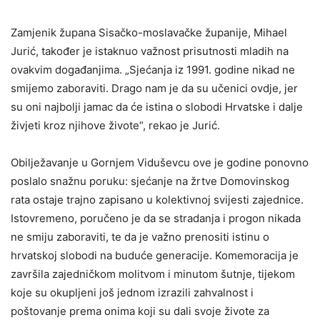
Zamjenik župana Sisačko-moslavačke županije, Mihael
Jurić, također je istaknuo važnost prisutnosti mladih na
ovakvim događanjima. „Sjećanja iz 1991. godine nikad ne
smijemo zaboraviti. Drago nam je da su učenici ovdje, jer
su oni najbolji jamac da će istina o slobodi Hrvatske i dalje
živjeti kroz njihove živote“, rekao je Jurić.
Obilježavanje u Gornjem Viduševcu ove je godine ponovno
poslalo snažnu poruku: sjećanje na žrtve Domovinskog
rata ostaje trajno zapisano u kolektivnoj svijesti zajednice.
Istovremeno, poručeno je da se stradanja i progon nikada
ne smiju zaboraviti, te da je važno prenositi istinu o
hrvatskoj slobodi na buduće generacije. Komemoracija je
završila zajedničkom molitvom i minutom šutnje, tijekom
koje su okupljeni još jednom izrazili zahvalnost i
poštovanje prema onima koji su dali svoje živote za