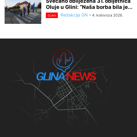
Svečano obilježena 31. obljetnica
Oluje u Glini: “Naša borba bila je...
Redakcija GN
-
4. kolovoza 2026.
GLINA