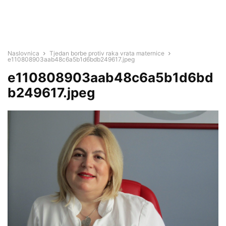
Naslovnica
Tjedan borbe protiv raka vrata maternice
e110808903aab48c6a5b1d6bdb249617.jpeg
e110808903aab48c6a5b1d6bd
b249617.jpeg