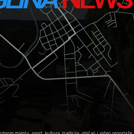
ednom mjestu, sport, kultura, tradicija, običaji i video reportaže