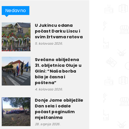
Nedavno
U Jukincu odana
počast Darku Liscu i
svim žrtvama ratova
5. kolovoza 2026.
Svečano obilježena
31. obljetnica Oluje u
Glini: “Naša borba
bila je časna i
poštena”
4. kolovoza 2026.
Donje Jame obilježile
Dan sela i odale
počast poginulim
mještanima
28. srpnja 2026.