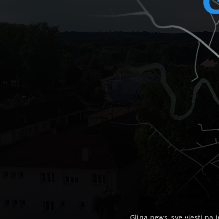
Glina news, sve vjesti na j