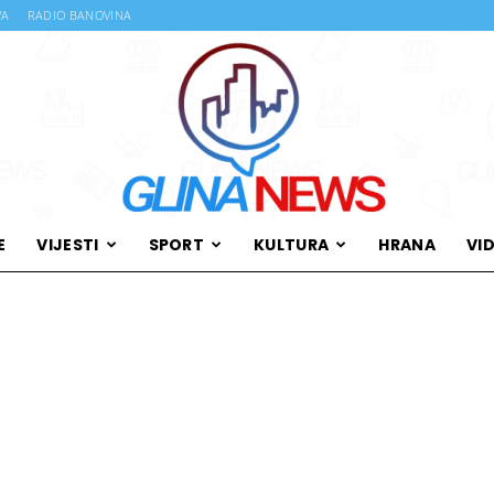
VA
RADIO BANOVINA
E
VIJESTI
SPORT
KULTURA
HRANA
VI
Glina
News