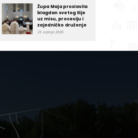
Župa Maja proslavila
blagdan svetog Ilije
uz misu, procesiju i
zajedničko druženje
23. srpnja 2026.