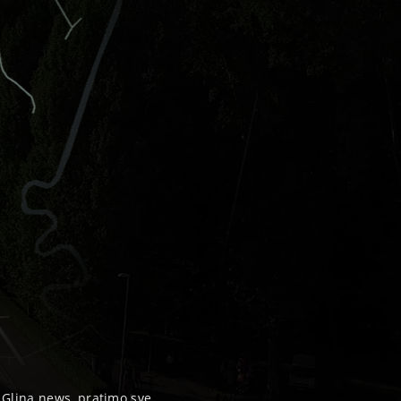
, Glina news, pratimo sve...