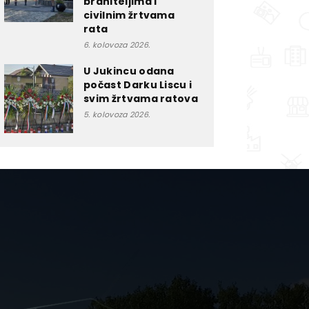
braniteljima i
civilnim žrtvama
rata
6. kolovoza 2026.
U Jukincu odana
počast Darku Liscu i
svim žrtvama ratova
5. kolovoza 2026.