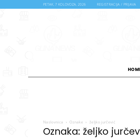
PETAK, 7 KOLOVOZA, 2026
REGISTRACIJA / PRIJAVA
HOM
Naslovnica
Oznake
željko jurčević
Oznaka: željko jurčev