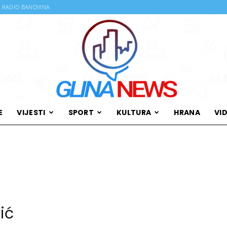
RADIO BANOVINA
E
VIJESTI
SPORT
KULTURA
HRANA
VI
Glina
News
ić