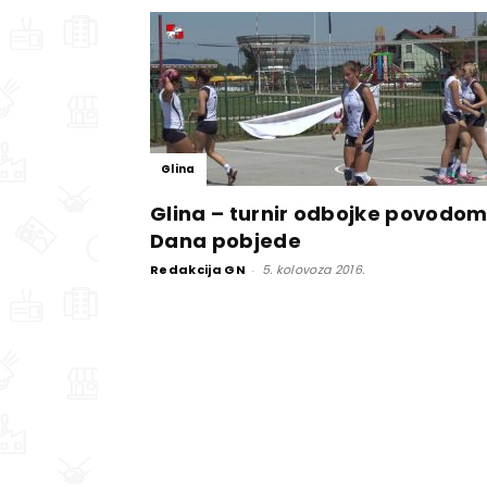
Glina
Glina – turnir odbojke povodo
Dana pobjede
Redakcija GN
-
5. kolovoza 2016.