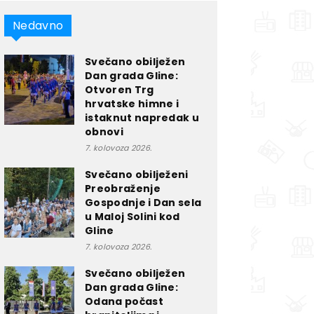
Nedavno
Svečano obilježen
Dan grada Gline:
Otvoren Trg
hrvatske himne i
istaknut napredak u
obnovi
7. kolovoza 2026.
Svečano obilježeni
Preobraženje
Gospodnje i Dan sela
u Maloj Solini kod
Gline
7. kolovoza 2026.
Svečano obilježen
Dan grada Gline:
Odana počast