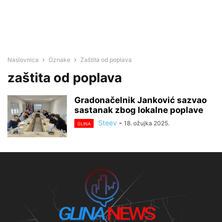
Naslovnica
Oznake
Zaštita od poplava
zaštita od poplava
Gradonačelnik Janković sazvao
sastanak zbog lokalne poplave
Steev
-
18. ožujka 2025.
GLINA