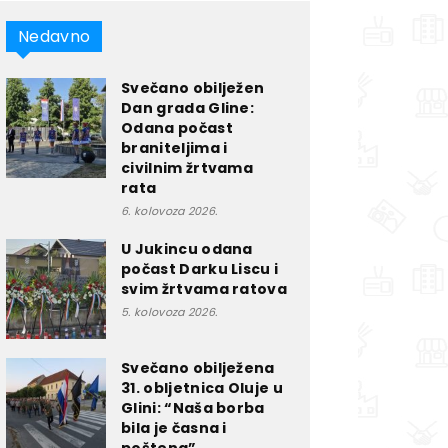
Nedavno
Svečano obilježen
Dan grada Gline:
Odana počast
braniteljima i
civilnim žrtvama
rata
6. kolovoza 2026.
U Jukincu odana
počast Darku Liscu i
svim žrtvama ratova
5. kolovoza 2026.
Svečano obilježena
31. obljetnica Oluje u
Glini: “Naša borba
bila je časna i