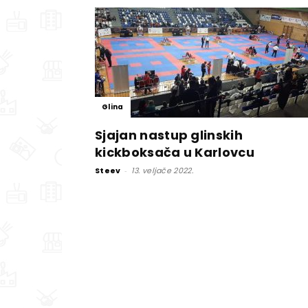
Glina
Sjajan nastup glinskih
kickboksača u Karlovcu
Steev
-
13. veljače 2022.