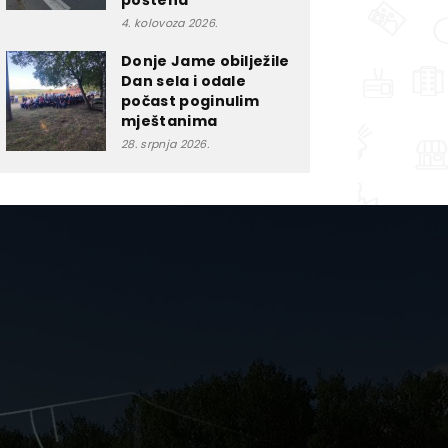
poštena”
4. kolovoza 2026.
Donje Jame obilježile
Dan sela i odale
počast poginulim
mještanima
28. srpnja 2026.