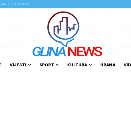
RADIO BANOVINA
E
VIJESTI
SPORT
KULTURA
HRANA
VI
Glina
News