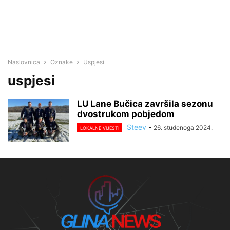
Naslovnica
Oznake
Uspjesi
uspjesi
LU Lane Bučica završila sezonu
dvostrukom pobjedom
Steev
-
26. studenoga 2024.
LOKALNE VIJESTI