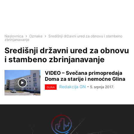
Naslovnica
Oznake
Središnji državni ured za obnovu i stambeno
zbrinjanavanje
Središnji državni ured za obnovu
i stambeno zbrinjanavanje
VIDEO – Svečana primopredaja
Doma za starije i nemoćne Glina
Redakcija GN
-
5. srpnja 2017.
GLINA