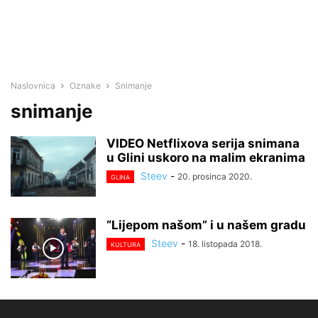
Naslovnica
Oznake
Snimanje
snimanje
VIDEO Netflixova serija snimana
u Glini uskoro na malim ekranima
Steev
-
20. prosinca 2020.
GLINA
“Lijepom našom” i u našem gradu
Steev
-
18. listopada 2018.
KULTURA