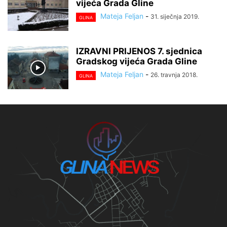
vijeća Grada Gline
Mateja Feljan
-
31. siječnja 2019.
GLINA
IZRAVNI PRIJENOS 7. sjednica
Gradskog vijeća Grada Gline
Mateja Feljan
-
26. travnja 2018.
GLINA