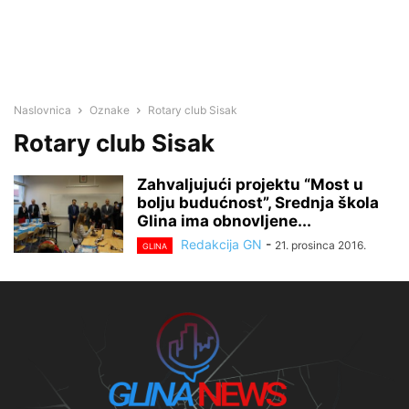
Naslovnica
Oznake
Rotary club Sisak
Rotary club Sisak
Zahvaljujući projektu “Most u
bolju budućnost”, Srednja škola
Glina ima obnovljene...
Redakcija GN
-
21. prosinca 2016.
GLINA