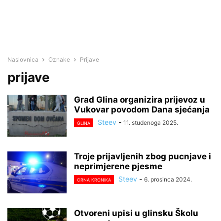
Naslovnica
Oznake
Prijave
prijave
Grad Glina organizira prijevoz u
Vukovar povodom Dana sjećanja
Steev
-
11. studenoga 2025.
GLINA
Troje prijavljenih zbog pucnjave i
neprimjerene pjesme
Steev
-
6. prosinca 2024.
CRNA KRONIKA
Otvoreni upisi u glinsku Školu