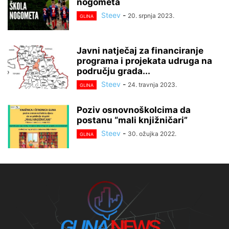
nogometa
Steev
-
20. srpnja 2023.
GLINA
Javni natječaj za financiranje
programa i projekata udruga na
području grada...
Steev
-
24. travnja 2023.
GLINA
Poziv osnovnoškolcima da
postanu “mali knjižničari”
Steev
-
30. ožujka 2022.
GLINA