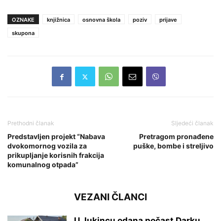
OZNAKE
knjižnica
osnovna škola
poziv
prijave
skupona
Prethodni članak
Sljedeći članak
Predstavljen projekt “Nabava
Pretragom pronađene
dvokomornog vozila za
puške, bombe i streljivo
prikupljanje korisnih frakcija
komunalnog otpada”
VEZANI ČLANCI
U Jukincu odana počast Darku