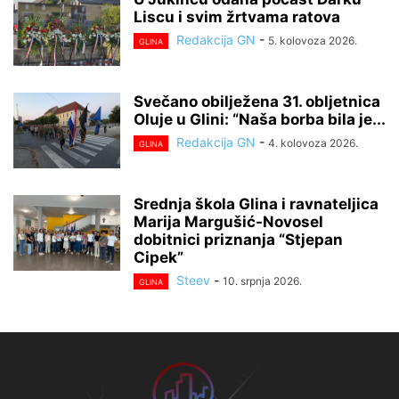
Liscu i svim žrtvama ratova
Redakcija GN
-
5. kolovoza 2026.
GLINA
Svečano obilježena 31. obljetnica
Oluje u Glini: “Naša borba bila je...
Redakcija GN
-
4. kolovoza 2026.
GLINA
Srednja škola Glina i ravnateljica
Marija Margušić-Novosel
dobitnici priznanja “Stjepan
Cipek”
Steev
-
10. srpnja 2026.
GLINA