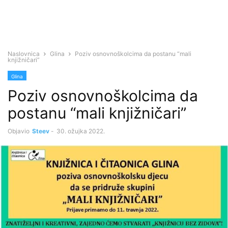
Naslovnica
Glina
Poziv osnovnoškolcima da postanu “mali
knjižničari”
Glina
Poziv osnovnoškolcima da
postanu “mali knjižničari”
Objavio
Steev
-
30. ožujka 2022.