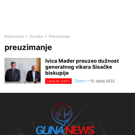
Naslovnica
Oznake
Preuzimanje
preuzimanje
Ivica Mađer preuzeo dužnost
generalnog vikara Sisačke
biskupije
Steev
-
15. lipnja 2022.
LOKALNE VIJESTI