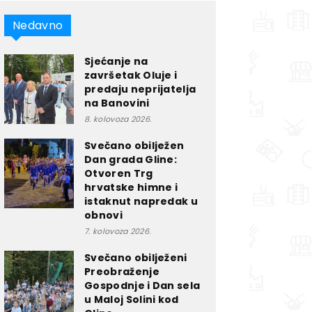
Nedavno
Sjećanje na
završetak Oluje i
predaju neprijatelja
na Banovini
8. kolovoza 2026.
Svečano obilježen
Dan grada Gline:
Otvoren Trg
hrvatske himne i
istaknut napredak u
obnovi
7. kolovoza 2026.
Svečano obilježeni
Preobraženje
Gospodnje i Dan sela
u Maloj Solini kod