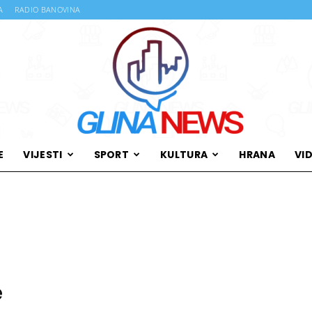
A
RADIO BANOVINA
E
VIJESTI
SPORT
KULTURA
HRANA
VI
Glina
News
e