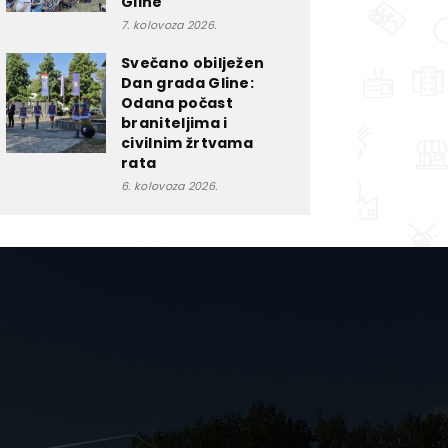
Gline
7. kolovoza 2026.
Svečano obilježen
Dan grada Gline:
Odana počast
braniteljima i
civilnim žrtvama
rata
6. kolovoza 2026.