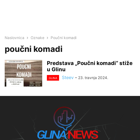
Naslovnica
Oznake
Poučni komadi
poučni komadi
Predstava „Poučni komadi“ stiže
u Glinu
Steev
-
23. travnja 2024.
GLINA