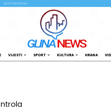
RADIO BANOVINA
E
VIJESTI
SPORT
KULTURA
HRANA
VI
Glina
News
ontrola