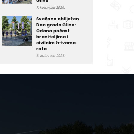
Gline
7. kolovoza 2026.
Svečano obilježen
Dan grada Gline:
Odana počast
braniteljima i
civilnim žrtvama
rata
6. kolovoza 2026.