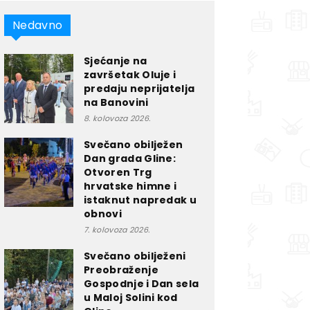
Nedavno
Sjećanje na
završetak Oluje i
predaju neprijatelja
na Banovini
8. kolovoza 2026.
Svečano obilježen
Dan grada Gline:
Otvoren Trg
hrvatske himne i
istaknut napredak u
obnovi
7. kolovoza 2026.
Svečano obilježeni
Preobraženje
Gospodnje i Dan sela
u Maloj Solini kod