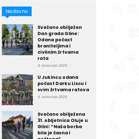
Nedavno
Svečano obilježen
Dan grada Gline:
Odana počast
braniteljima i
civilnim žrtvama
rata
6. kolovoza 2026.
U Jukincu odana
počast Darku Liscu i
svim žrtvama ratova
5. kolovoza 2026.
Svečano obilježena
31. obljetnica Oluje u
Glini: “Naša borba
bila je časna i