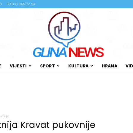
VA
RADIO BANOVINA
E
VIJESTI
SPORT
KULTURA
HRANA
VI
Glina
ovnije
News
nija Kravat pukovnije