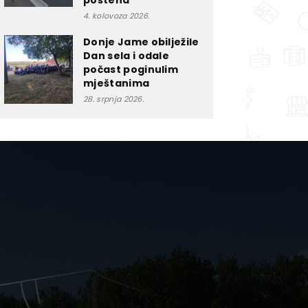
poštena”
4. kolovoza 2026.
Donje Jame obilježile
Dan sela i odale
počast poginulim
mještanima
28. srpnja 2026.