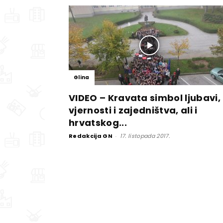
Glina
VIDEO – Kravata simbol ljubavi,
vjernosti i zajedništva, ali i
hrvatskog...
Redakcija GN
-
17. listopada 2017.