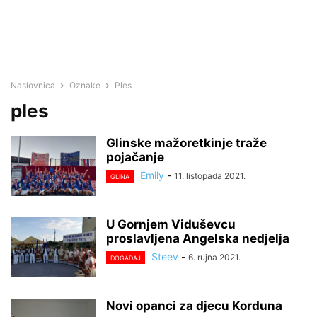
Naslovnica
Oznake
Ples
ples
Glinske mažoretkinje traže
pojačanje
Emily
-
11. listopada 2021.
GLINA
U Gornjem Viduševcu
proslavljena Angelska nedjelja
Steev
-
6. rujna 2021.
DOGAĐAJ
Novi opanci za djecu Korduna