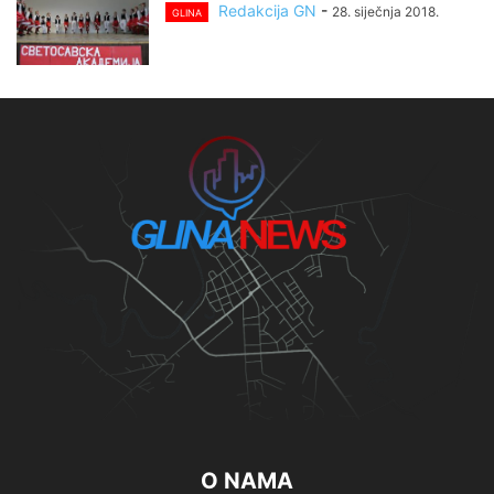
Redakcija GN
-
28. siječnja 2018.
GLINA
O NAMA